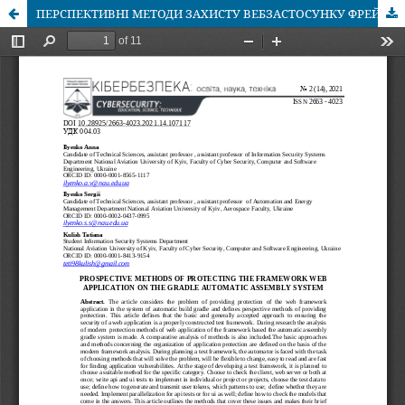
ПЕРСПЕКТИВНІ МЕТОДИ ЗАХИСТУ ВЕБЗАСТОСУНКУ ФРЕЙМВОРКУ НА СИСТЕМІ АВТОМАТИЧНОЇ ЗБІРКИ GRADLE