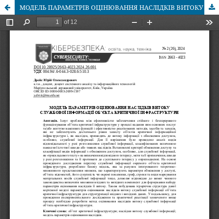
МОДЕЛЬ ПАРАМЕТРІВ ОЦІНЮВАННЯ НАСЛІДКІВ ВИТОКУ СЛУЖБОВОЇ ІНФОРМАЦІЇ ОБ’ЄКТА КРИТИЧНОЇ ІНФРАСТРУКТУРИ