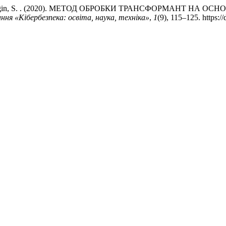
o , V., & Shulgin, S. . (2020). МЕТОД ОБРОБКИ ТРАНСФОРМА
ння «Кібербезпека: освіта, наука, техніка»
,
1
(9), 115–125. https: