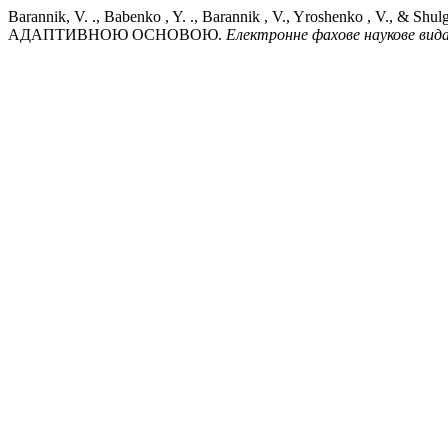
Barannik, V. ., Babenko , Y. ., Barannik , V., Yroshenk
АДАПТИВНОЮ ОСНОВОЮ.
Електронне фахове наукове вида