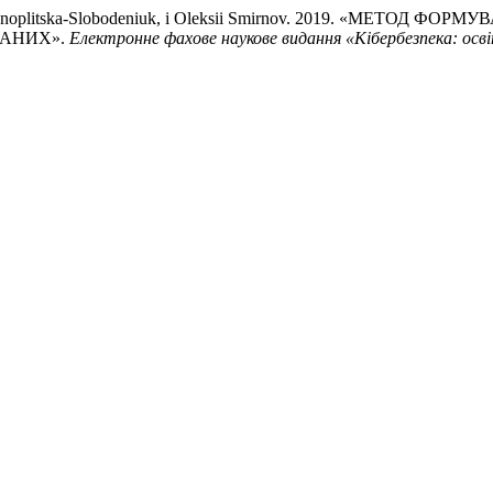
ksana Konoplitska-Slobodeniuk, і Oleksii Smirnov. 2019. «М
ДАНИХ».
Електронне фахове наукове видання «Кібербезпека: осві