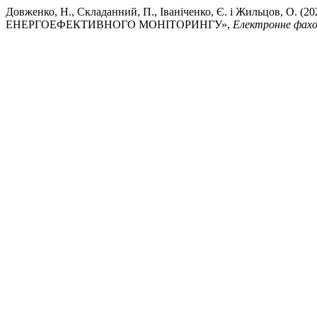
Довженко, Н., Складанний, П., Іваніченко, Є. і Жиль
ЕНЕРГОЕФЕКТИВНОГО МОНІТОРИНГУ»,
Електронне фахов