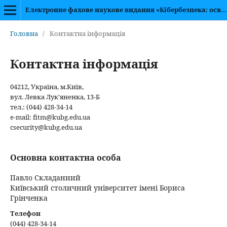
Електронне фахове наукове видання «Кібербезпека: освіта, наука, техніка»
Головна
/
Контактна інформація
Контактна інформація
04212, Україна, м.Київ,
вул. Левка Лук'яненка, 13-Б
тел.: (044) 428-34-14
e-mail: fitm@kubg.edu.ua
csecurity@kubg.edu.ua
Основна контактна особа
Павло Складанний
Київський столичний університет імені Бориса
Грінченка
Телефон
(044) 428-34-14