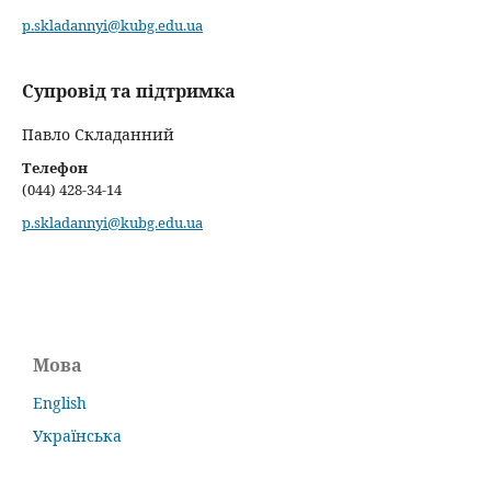
p.skladannyi@kubg.edu.ua
Супровід та підтримка
Павло Складанний
Телефон
(044) 428-34-14
p.skladannyi@kubg.edu.ua
Мова
English
Українська