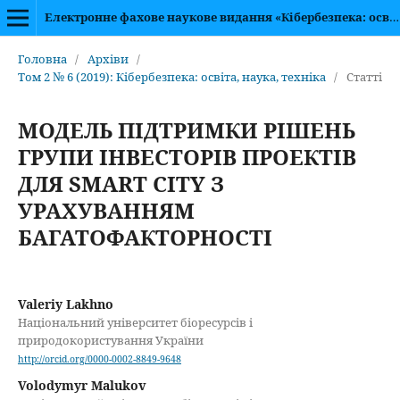
Електронне фахове наукове видання «Кібербезпека: освіта, наука, техніка»
Головна
/
Архіви
/
Том 2 № 6 (2019): Кібербезпека: освіта, наука, техніка
/
Статті
МОДЕЛЬ ПІДТРИМКИ РІШЕНЬ
ГРУПИ ІНВЕСТОРІВ ПРОЕКТІВ
ДЛЯ SMART CITY З
УРАХУВАННЯМ
БАГАТОФАКТОРНОСТІ
Valeriy Lakhno
Національний університет біоресурсів і
природокористування України
http://orcid.org/0000-0002-8849-9648
Volodymyr Malukov