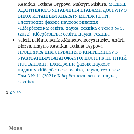
Kasatkin, Tetiana Osypova, Maksym Misiura,
МОДЕЛЬ
АДАПТИВНОГО УПРАВЛІННЯ ПРАВАМИ ДОСТУПУ З
ВИКОРИСТАННЯМ АПАРАТУ МЕРЕЖ ПЕТРІ
,
Електронне фахове наукове видання
«Кібербезпека: освіта, наука, техніка»: Том 3 № 15
(2022): Кібербезпека: освіта, наука, техніка
Valerii Lakhno, Berik Akhmetov, Borys Husiev, Andrii
Blozva, Dmytro Kasatkin, Tetiana Osypova,
ПРОЦЕДУРА ІНВЕСТУВАННЯ В КІБЕРБЕЗПЕКУ З
УРАХУВАННЯМ БАГАТОФАКТОРНОСТІ І В НЕЧІТКІЙ
ПОСТАНОВЦІ
,
Електронне фахове наукове
видання «Кібербезпека: освіта, наука, техніка»:
Том 3 № 11 (2021): Кібербезпека: освіта, наука,
техніка
1
2
>
>>
Мова