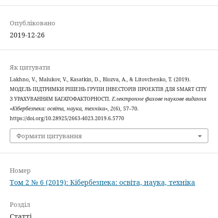
Опубліковано
2019-12-26
Як цитувати
Lakhno, V., Malukov, V., Kasatkin, D., Blozva, A., & Litovchenko, T. (2019).
МОДЕЛЬ ПІДТРИМКИ РІШЕНЬ ГРУПИ ІНВЕСТОРІВ ПРОЕКТІВ ДЛЯ SMART CITY
З УРАХУВАННЯМ БАГАТОФАКТОРНОСТІ.
Електронне фахове наукове видання
«Кібербезпека: освіта, наука, техніка»
,
2
(6), 57–70.
https://doi.org/10.28925/2663-4023.2019.6.5770
Формати цитування
Номер
Том 2 № 6 (2019): Кібербезпека: освіта, наука, техніка
Розділ
Статті