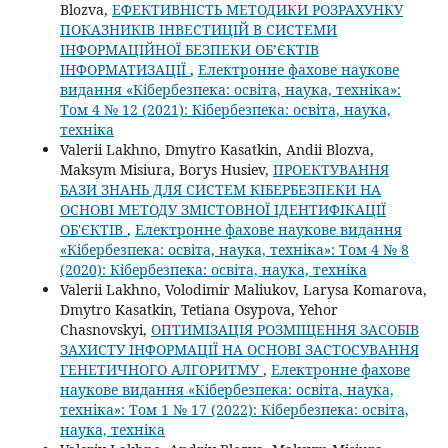
Blozva,
ЕФЕКТИВНІСТЬ МЕТОДИКИ РОЗРАХУНКУ
ПОКАЗНИКІВ ІНВЕСТИЦІЙ В СИСТЕМИ
ІНФОРМАЦІЙНОЇ БЕЗПЕКИ ОБ’ЄКТІВ
ІНФОРМАТИЗАЦІЇ
,
Електронне фахове наукове
видання «Кібербезпека: освіта, наука, техніка»:
Том 4 № 12 (2021): Кібербезпека: освіта, наука,
техніка
Valerii Lakhno, Dmytro Kasatkin, Andii Blozva,
Maksym Misiura, Borys Husiev,
ПРОЕКТУВАННЯ
БАЗИ ЗНАНЬ ДЛЯ СИСТЕМ КІБЕРБЕЗПЕКИ НА
ОСНОВІ МЕТОДУ ЗМІСТОВНОЇ ІДЕНТИФІКАЦІЇ
ОБ'ЄКТІВ
,
Електронне фахове наукове видання
«Кібербезпека: освіта, наука, техніка»: Том 4 № 8
(2020): Кібербезпека: освіта, наука, техніка
Valerii Lakhno, Volodimir Maliukov, Larysa Komarova,
Dmytro Kasatkin, Tetiana Osypova, Yehor
Chasnovskyi,
ОПТИМІЗАЦІЯ РОЗМІЩЕННЯ ЗАСОБІВ
ЗАХИСТУ ІНФОРМАЦІЇ НА ОСНОВІ ЗАСТОСУВАННЯ
ГЕНЕТИЧНОГО АЛГОРИТМУ
,
Електронне фахове
наукове видання «Кібербезпека: освіта, наука,
техніка»: Том 1 № 17 (2022): Кібербезпека: освіта,
наука, техніка