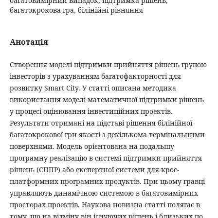
багатовимірний випадок, підтримка рішень,
багатокрокова гра, білінійні рівняння
Анотація
Створення моделі підтримки прийняття рішень групою
інвесторів з урахуванням багатофакторності для
розвитку Smart City. У статті описана методика
використання моделі математичної підтримки рішень
у процесі оцінювання інвестиційних проектів.
Результати отримані на підставі рішення білінійної
багатокрокової гри якості з декількома термінальними
поверхнями. Модель орієнтована на подальшу
програмну реалізацію в системі підтримки прийняття
рішень (СППР) або експертної системи для крос-
платформних програмних продуктів. При цьому гравці
управляють динамічною системою в багатовимірних
просторах проектів. Наукова новизна статті полягає в
тому, що на відміну він існуючих рішень і близьких по