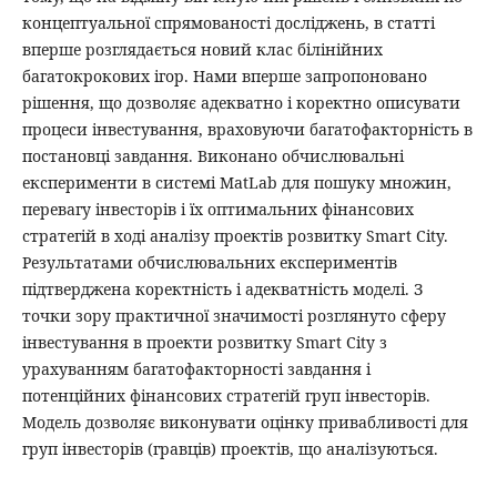
концептуальної спрямованості досліджень, в статті
вперше розглядається новий клас білінійних
багатокрокових ігор. Нами вперше запропоновано
рішення, що дозволяє адекватно і коректно описувати
процеси інвестування, враховуючи багатофакторність в
постановці завдання. Виконано обчислювальні
експерименти в системі MatLab для пошуку множин,
перевагу інвесторів і їх оптимальних фінансових
стратегій в ході аналізу проектів розвитку Smart City.
Результатами обчислювальних експериментів
підтверджена коректність і адекватність моделі. З
точки зору практичної значимості розглянуто сферу
інвестування в проекти розвитку Smart City з
урахуванням багатофакторності завдання і
потенційних фінансових стратегій груп інвесторів.
Модель дозволяє виконувати оцінку привабливості для
груп інвесторів (гравців) проектів, що аналізуються.