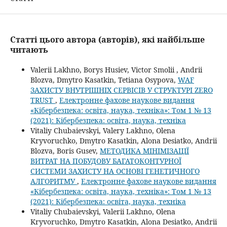
Статті цього автора (авторів), які найбільше
читають
Valerii Lakhno, Borys Husiev, Victor Smolii , Andrii
Blozva, Dmytro Kasatkin, Tetiana Osypova,
WAF
ЗАХИСТУ ВНУТРІШНІХ СЕРВІСІВ У СТРУКТУРІ ZERO
TRUST
,
Електронне фахове наукове видання
«Кібербезпека: освіта, наука, техніка»: Том 1 № 13
(2021): Кібербезпека: освіта, наука, техніка
Vitaliy Chubaievskyi, Valery Lakhno, Olena
Kryvoruchko, Dmytro Kasatkin, Alona Desiatko, Andrii
Blozva, Boris Gusev,
МЕТОДИКА МІНІМІЗАЦІЇ
ВИТРАТ НА ПОБУДОВУ БАГАТОКОНТУРНОЇ
СИСТЕМИ ЗАХИСТУ НА ОСНОВІ ГЕНЕТИЧНОГО
АЛГОРИТМУ
,
Електронне фахове наукове видання
«Кібербезпека: освіта, наука, техніка»: Том 1 № 13
(2021): Кібербезпека: освіта, наука, техніка
Vitaliy Chubaievskyi, Valerii Lakhno, Olena
Kryvoruchko, Dmytro Kasatkin, Alona Desiatko, Andrii