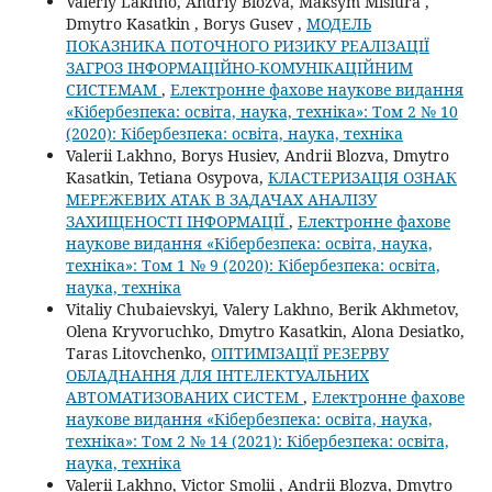
Valeriy Lakhno, Andriy Blozva, Maksym Misiura ,
Dmytro Kasatkin , Borys Gusev ,
МОДЕЛЬ
ПОКАЗНИКА ПОТОЧНОГО РИЗИКУ РЕАЛІЗАЦІЇ
ЗАГРОЗ ІНФОРМАЦІЙНО-КОМУНІКАЦІЙНИМ
СИСТЕМАМ
,
Електронне фахове наукове видання
«Кібербезпека: освіта, наука, техніка»: Том 2 № 10
(2020): Кібербезпека: освіта, наука, техніка
Valerii Lakhno, Borys Husiev, Andrii Blozva, Dmytro
Kasatkin, Tetiana Osypova,
КЛАСТЕРИЗАЦІЯ ОЗНАК
МЕРЕЖЕВИХ АТАК В ЗАДАЧАХ АНАЛІЗУ
ЗАХИЩЕНОСТІ ІНФОРМАЦІЇ
,
Електронне фахове
наукове видання «Кібербезпека: освіта, наука,
техніка»: Том 1 № 9 (2020): Кібербезпека: освіта,
наука, техніка
Vitaliy Chubaievskyi, Valery Lakhno, Berik Akhmetov,
Olena Kryvoruchko, Dmytro Kasatkin, Alona Desiatko,
Taras Litovchenko,
ОПТИМІЗАЦІЇ РЕЗЕРВУ
ОБЛАДНАННЯ ДЛЯ ІНТЕЛЕКТУАЛЬНИХ
АВТОМАТИЗОВАНИХ СИСТЕМ
,
Електронне фахове
наукове видання «Кібербезпека: освіта, наука,
техніка»: Том 2 № 14 (2021): Кібербезпека: освіта,
наука, техніка
Valerii Lakhno, Victor Smolii , Andrii Blozva, Dmytro