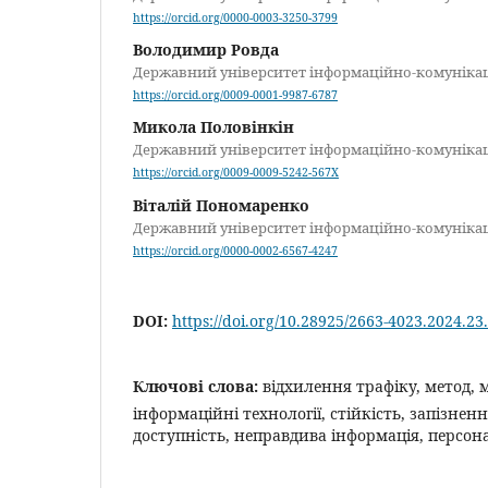
https://orcid.org/0000-0003-3250-3799
Володимир Ровда
Державний університет інформаційно-комуніка
https://orcid.org/0009-0001-9987-6787
Микола Половінкін
Державний університет інформаційно-комуніка
https://orcid.org/0009-0009-5242-567X
Віталій Пономаренко
Державний університет інформаційно-комуніка
https://orcid.org/0000-0002-6567-4247
DOI:
https://doi.org/10.28925/2663-4023.2024.23
Ключові слова:
відхилення трафіку, метод, 
інформаційні технології, стійкість, запізнен
доступність, неправдива інформація, персона