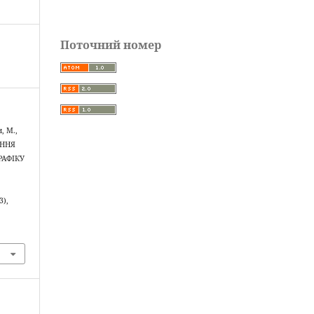
Поточний номер
н, М.,
ЕННЯ
РАФІКУ
3),