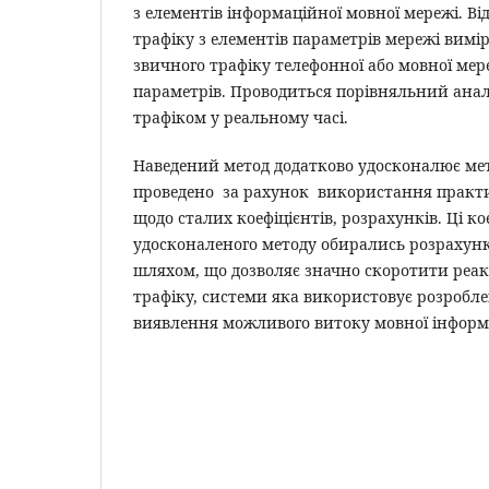
з елементів інформаційної мовної мережі. В
трафіку з елементів параметрів мережі вимі
звичного трафіку телефонної або мовної мер
параметрів. Проводиться порівняльний анал
трафіком у реальному часі.
Наведений метод додатково удосконалює ме
проведено за рахунок використання практ
щодо сталих коефіцієнтів, розрахунків. Ці ко
удосконаленого методу обирались розрахун
шляхом, що дозволяє значно скоротити реак
трафіку, системи яка використовує розробл
виявлення можливого витоку мовної інформа