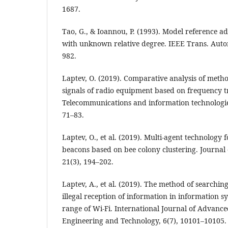
1687.
Tao, G., & Ioannou, P. (1993). Model reference ad
with unknown relative degree. IEEE Trans. Autom
982.
Laptev, O. (2019). Comparative analysis of metho
signals of radio equipment based on frequency t
Telecommunications and information technologies:
71–83.
Laptev, O., et al. (2019). Multi-agent technology f
beacons based on bee colony clustering. Journal 
21(3), 194–202.
Laptеv, A., et al. (2019). The method of searching
illegal reception of information in information s
range of Wi-Fi. International Journal of Advance
Engineering and Technology, 6(7), 10101–10105.