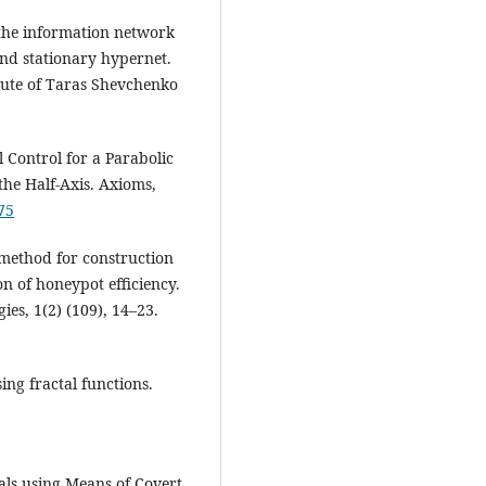
f the information network
and stationary hypernet.
titute of Taras Shevchenko
l Control for a Parabolic
the Half-Axis. Axioms,
75
 method for construction
on of honeypot efficiency.
es, 1(2) (109), 14–23.
ing fractal functions.
nals using Means of Covert