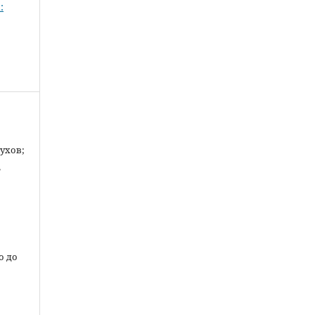
:
лухов;
,
о до