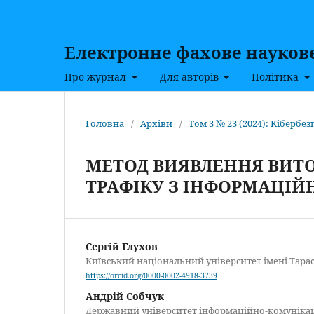
Електронне фахове наукове 
Про журнал
Для авторів
Політика
Головна
/
Архіви
/
Том 3 № 23 (2024): Кібербез
МЕТОД ВИЯВЛЕННЯ ВИТО
ТРАФІКУ З ІНФОРМАЦІЙН
Сергій Глухов
Київський національний університет імені Тарас
https://orcid.org/0000-0002-4918-3739
Андрій Собчук
Державний університет інформаційно-комуніка