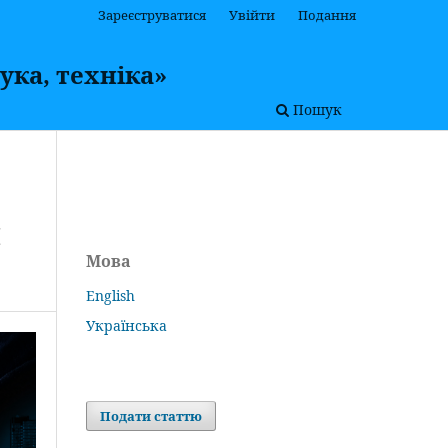
Зареєструватися
Увійти
Подання
ука, техніка»
Пошук
М
Мова
English
Українська
Подати статтю