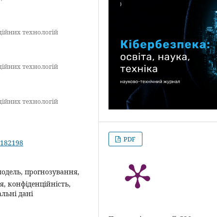
ційних технологій
ційних технологій
ційних технологій
PDF
.182198
модель, прогнозування,
ня, конфіденційність,
льні дані