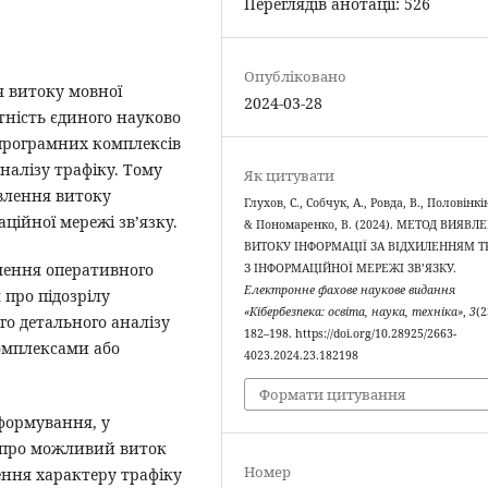
Переглядів анотації: 526
Опубліковано
я витоку мовної
2024-03-28
тність єдиного науково
програмних комплексів
налізу трафіку. Тому
Як цитувати
влення витоку
Глухов, С., Собчук, А., Ровда, В., Половінкі
ційної мережі зв’язку.
& Пономаренко, В. (2024). МЕТОД ВИЯВЛ
ВИТОКУ ІНФОРМАЦІЇ ЗА ВІДХИЛЕННЯМ Т
чення оперативного
З ІНФОРМАЦІЙНОЇ МЕРЕЖІ ЗВ’ЯЗКУ.
Електронне фахове наукове видання
 про підозрілу
«Кібербезпека: освіта, наука, техніка»
,
3
(2
го детального аналізу
182–198. https://doi.org/10.28925/2663-
омплексами або
4023.2024.23.182198
Формати цитування
формування, у
в, про можливий виток
Номер
лення характеру трафіку