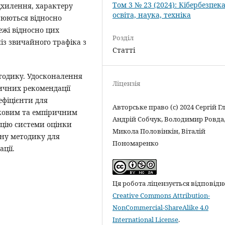
Том 3 № 23 (2024): Кібербезпека
ідхилення, характеру
освіта, наука, техніка
рюються відносно
ежі відносно цих
Розділ
із звичайного трафіка з
Статті
тодику. Удосконалення
Ліцензія
ичних рекомендації
ефіцієнти для
Авторське право (c) 2024 Сергій Г
ковим та емпіричним
Андрій Собчук, Володимир Ровда
цію системи оцінки
Микола Половінкін, Віталій
ену методику для
Пономаренко
ції.
Ця робота ліцензується відповідн
Creative Commons Attribution-
NonCommercial-ShareAlike 4.0
International License
.