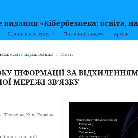
видання «Кібербезпека: освіта, на
Етичні положення
Поточний випуск
Архіви
пека: освіта, наука, техніка
/
Статті
КУ ІНФОРМАЦІЇ ЗА ВІДХИЛЕННЯ
ОЇ МЕРЕЖІ ЗВ’ЯЗКУ
а Шевченка, Київ, Україна
ційних технологій