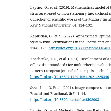
Laptіev, O., et al. (2019). Mathematical model o
structure based on non-stationary hierarchical 
Collection of scientific works of the Military Ins
Kyiv National University, 64, 124–132.
Kapustian, O., et al. (2022). Approximate Optima
System with Perturbations in the Coefficients on 
11(4), 175.
https://doi.org/10.3390/axioms110401
Korchenko, A.O., et al. (2021). Development of a
of linguistic standards for multicriterial evaluati
Eastern-European journal of enterprise technologi
https://doi.org/10.15587/1729-4061.2021.225346
Svynchuk, O. Et al. (2021). Image compression us
Fractal and Fractional, 5(2), 1–14.
https://doi.org/10.3390/fractalfract5020031
Laptiev, O., et al. Method of Detecting Radio Sig