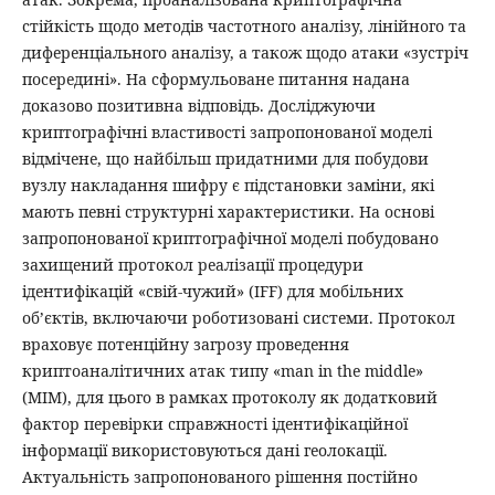
стійкість щодо методів частотного аналізу, лінійного та
диференціального аналізу, а також щодо атаки «зустріч
посередині». На сформульоване питання надана
доказово позитивна відповідь. Досліджуючи
криптографічні властивості запропонованої моделі
відмічене, що найбільш придатними для побудови
вузлу накладання шифру є підстановки заміни, які
мають певні структурні характеристики. На основі
запропонованої криптографічної моделі побудовано
захищений протокол реалізації процедури
ідентифікацій «свій-чужий» (IFF) для мобільних
об’єктів, включаючи роботизовані системи. Протокол
враховує потенційну загрозу проведення
криптоаналітичних атак типу «man in the middle»
(MIM), для цього в рамках протоколу як додатковий
фактор перевірки справжності ідентифікаційної
інформації використовуються дані геолокації.
Актуальність запропонованого рішення постійно