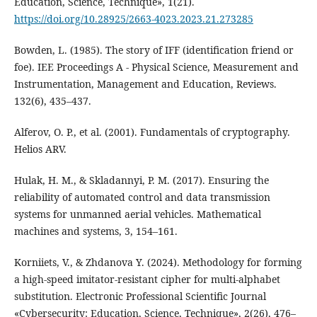
Education, Science, Technique», 1(21).
https://doi.org/10.28925/2663-4023.2023.21.273285
Bowden, L. (1985). The story of IFF (identification friend or
foe). IEE Proceedings A - Physical Science, Measurement and
Instrumentation, Management and Education, Reviews.
132(6), 435–437.
Alferov, O. P., et al. (2001). Fundamentals of cryptography.
Helios ARV.
Hulak, H. M., & Skladannyi, P. M. (2017). Ensuring the
reliability of automated control and data transmission
systems for unmanned aerial vehicles. Mathematical
machines and systems, 3, 154–161.
Korniiets, V., & Zhdanovа Y. (2024). Methodology for forming
a high-speed imitator-resistant cipher for multi-alphabet
substitution. Electronic Professional Scientific Journal
«Cybersecurity: Education, Science, Technique», 2(26), 476–