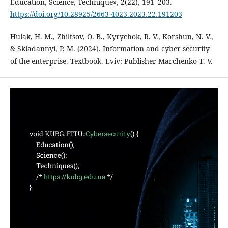
Education, Science, Technique», 2(22), 191–203.
https://doi.org/10.28925/2663-4023.2023.22.191203
Hulak, H. M., Zhiltsov, O. B., Kyrychok, R. V., Korshun, N. V.,
& Skladannyi, P. M. (2024). Information and cyber security
of the enterprise. Textbook. Lviv: Publisher Marchenko T. V.