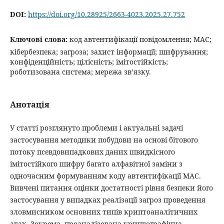
DOI:
https://doi.org/10.28925/2663-4023.2025.27.752
Ключові слова:
код автентифікації повідомлення; MAC;
кібербезпека; загроза; захист інформації; шифрування;
конфіденційність; цілісність; імітостійкість;
роботизована система; мережа зв’язку.
Анотація
У статті розглянуто проблеми і актуальні задачі
застосування методики побудови на основі бітового
потоку псевдовипадкових даних швидкісного
імітостійкого шифру багато алфавітної заміни з
одночасним формуванням коду автентифікації MAC.
Вивчені питання оцінки достатності рівня безпеки його
застосування у випадках реалізації загроз проведення
зловмисником основних типів криптоаналітичних
атак. Зокрема, проаналізована криптографічна