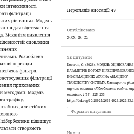
ки інтенсивності
Переглядів анотації: 49
аті фільтрації
ьних рівняннях. Модель
вання для відстеження
Опубліковано
ща. Механізм виявлення
2026-06-25
лідовностей оновлення
ичинених
ливами. Розроблена
Як цитувати
азові переходи
Косогов, О. (2026). МОДЕЛЬ ОЦІНЮВАННЯ
нев’язок фільтра.
ПАРАМЕТРІВ ПОТОКУ ЦІЛЕСПРЯМОВАНИ
ІНФОРМАЦІЙНИХ АТАК НА АВІАЦІЙНУ
астосування фільтрації
ТРАНСПОРТНУ СИСТЕМУ.
Електронне фах
влення прихованих
наукове видання «Кібербезпека: освіта, на
ми методами. Модель
техніка»
,
1
(33), 225–233.
го трафіку,
https://doi.org/10.28925/2663-4023.2026.33.
штабних, але стійких
Формати цитування
нованого
 кібербезпеки підвищує
зультати створюють
Номер