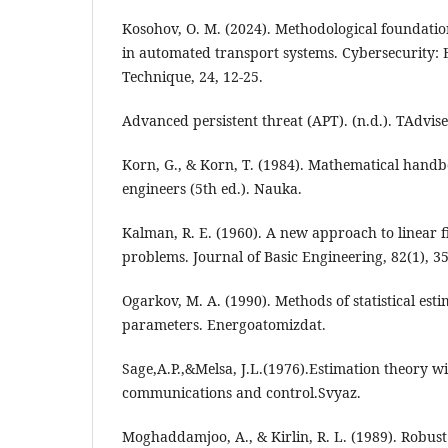
Kosohov, O. M. (2024). Methodological foundation
in automated transport systems. Cybersecurity: 
Technique, 24, 12-25.
Advanced persistent threat (APT). (n.d.). TAdvis
Korn, G., & Korn, T. (1984). Mathematical handbo
engineers (5th ed.). Nauka.
Kalman, R. E. (1960). A new approach to linear f
problems. Journal of Basic Engineering, 82(1), 35
Ogarkov, M. A. (1990). Methods of statistical es
parameters. Energoatomizdat.
Sage,A.P.,&Melsa, J.L.(1976).Estimation theory wi
communications and control.Svyaz.
Moghaddamjoo, A., & Kirlin, R. L. (1989). Robus