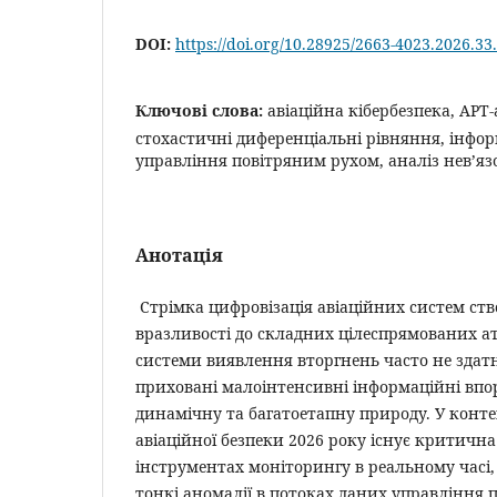
DOI:
https://doi.org/10.28925/2663-4023.2026.33
Ключові слова:
авіаційна кібербезпека, APT
стохастичні диференціальні рівняння, інфо
управління повітряним рухом, аналіз нев’яз
Анотація
Стрімка цифровізація авіаційних систем ств
вразливості до складних цілеспрямованих ат
системи виявлення вторгнень часто не здатн
приховані малоінтенсивні інформаційні впо
динамічну та багатоетапну природу. У конте
авіаційної безпеки 2026 року існує критична
інструментах моніторингу в реальному часі
тонкі аномалії в потоках даних управління 