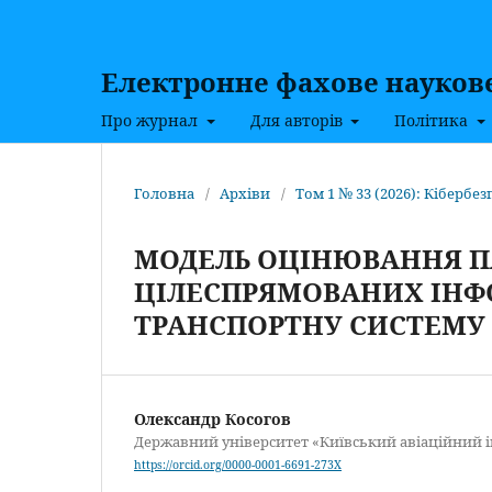
Електронне фахове наукове 
Про журнал
Для авторів
Політика
Головна
/
Архіви
/
Том 1 № 33 (2026): Кібербез
МОДЕЛЬ ОЦІНЮВАННЯ П
ЦІЛЕСПРЯМОВАНИХ ІНФ
ТРАНСПОРТНУ СИСТЕМУ
Олександр Косогов
Державний університет «Київський авіаційний і
https://orcid.org/0000-0001-6691-273X