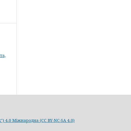
та,
) 4.0 Міжнародна (CC BY-NC-SA 4.0)