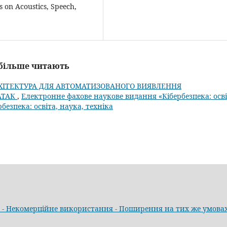
s on Acoustics, Speech,
айбільше читають
ХІТЕКТУРА ДЛЯ АВТОМАТИЗОВАНОГО ВИЯВЛЕННЯ
АТАК
,
Електронне фахове наукове видання «Кібербезпека: осві
рбезпека: освіта, наука, техніка
а - Некомерційне використання - Поширення на тих же умовах"