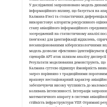
У дослідженні запропоновано модель динамі
інформаційного впливу, що базується на апар
Калмана-Б’юсі та стохастичних диференціал
використовує алгоритм рекурсивного оціню
стану авіаційного інформаційного середови
зосереджений на статистичному аналізі пос
(нев’язок) для ідентифікації відхилень, спр
несанкціонованими кіберпсихологчними вп
модель дозволяє ефективно ідентифікувати ф
сценаріїв APT-атак шляхом аналізу дисперсії 
Результати моделювання демонструють, що з
Калмана суттєво підвищує ймовірність вия
загроз порівняно з традиційними порогови
враховує нестаціонарний характер авіаційно
забезпечуючи високу чутливість до маломас
коливань інтенсивності. Інтеграція запропо
математичного апарату в системи авіаційної
стійкість інфраструктури УПР. Отримані ре