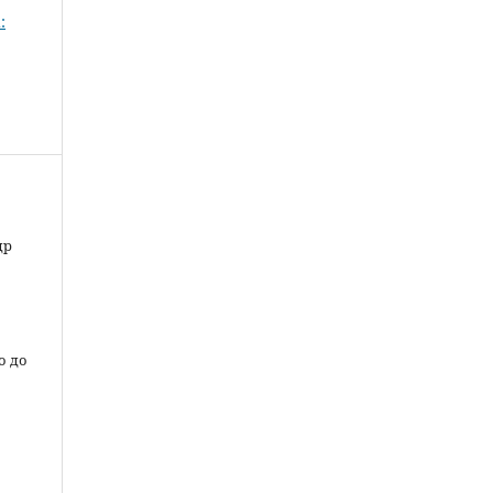
:
др
о до