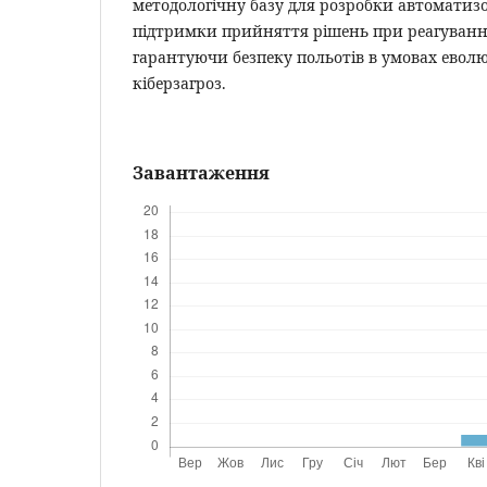
методологічну базу для розробки автоматиз
підтримки прийняття рішень при реагуванні
гарантуючи безпеку польотів в умовах еволю
кіберзагроз.
Завантаження