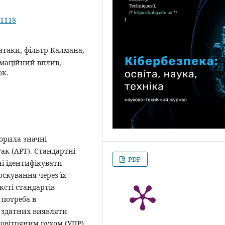
.1118
-атаки, фільтр Калмана,
рмаційний вплив,
ок.
орила значні
ак (APT). Стандартні
PDF
і ідентифікувати
рскування через їх
ксті стандартів
 потреба в
, здатних виявляти
повітряним рухом (УПР).