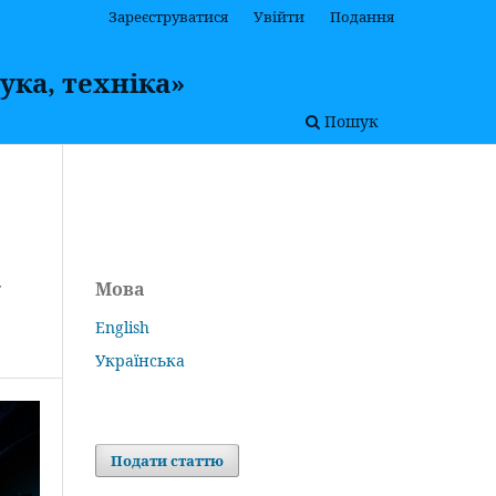
Зареєструватися
Увійти
Подання
ука, техніка»
Пошук
У
Мова
English
Українська
Подати статтю