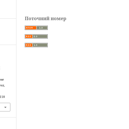
Поточний номер
Х
ове
ука,
1118