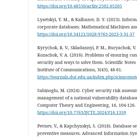
https://doi.org/10.48550/arXiv.2502.05205
Lysetskyi, Y. M., & Kalbazov, D. Y. (2023). Inform
corporate databases. Mathematical Machines and 
https://doi.org/10.34121/1028-9763-2023-3-31-37
Kyrychok, R. V., Skladannyi, P. M., Buryachok, V. 
Kozachok, V. A. (2016). Problems of ensuring co
security and ways to solve them. Scientific Note
Institute of Communications, 3(43), 48-61.
https://journals.dut.edu.ua/index.php/sciencenot
Sahinoglu, M. (2024). Cyber security risk assess
management of a national vulnerability database
Computer Theory and Engineering, 16, 104-126.
https://doi.org/10.7763/IJCTE.2024.V16.1359
Pevnev, V., & Kapchynskyi, S. (2018). Database s
preventive measures. Advanced Information Syst