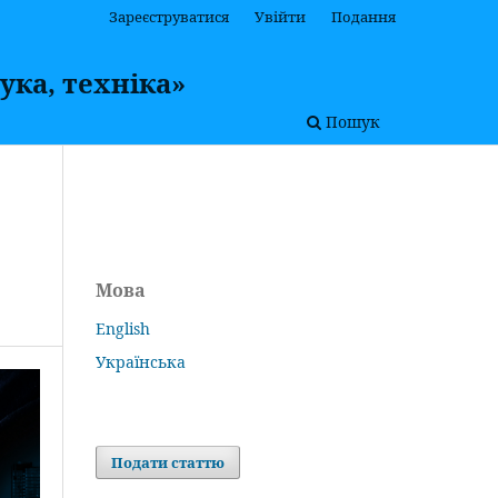
Зареєструватися
Увійти
Подання
ука, техніка»
Пошук
Мова
English
Українська
Подати статтю