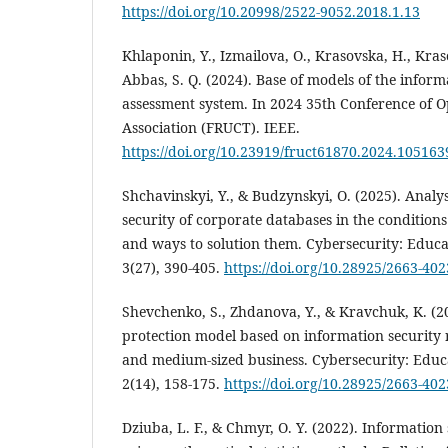
https://doi.org/10.20998/2522-9052.2018.1.13
Khlaponin, Y., Izmailova, O., Krasovska, H., Kras
Abbas, S. Q. (2024). Base of models of the inform
assessment system. In 2024 35th Conference of 
Association (FRUCT). IEEE.
https://doi.org/10.23919/fruct61870.2024.105163
Shchavinskyi, Y., & Budzynskyi, O. (2025). Analy
security of corporate databases in the condition
and ways to solution them. Cybersecurity: Educa
3(27), 390-405.
https://doi.org/10.28925/2663-40
Shevchenko, S., Zhdanova, Y., & Kravchuk, K. (2
protection model based on information security r
and medium-sized business. Cybersecurity: Educa
2(14), 158-175.
https://doi.org/10.28925/2663-40
Dziuba, L. F., & Chmyr, O. Y. (2022). Information