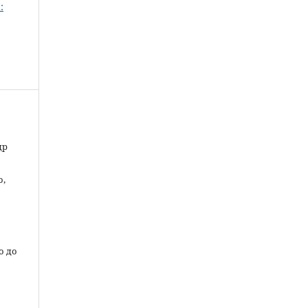
:
др
о,
о до