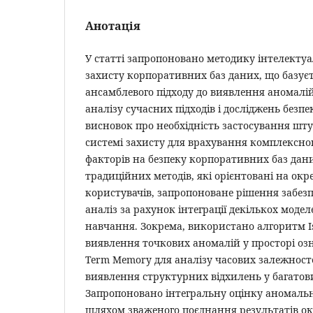
Анотація
У статті запропоновано методику інтелекту
захисту корпоративних баз даних, що базує
ансамблевого підходу до виявлення аномалій
аналізу сучасних підходів і досліджень безп
висновок про необхідність застосування шту
системі захисту для врахування комплексно
факторів на безпеку корпоративних баз даних
традиційних методів, які орієнтовані на окр
користувачів, запропоноване рішення забез
аналіз за рахунок інтеграції декількох мод
навчання. Зокрема, використано алгоритм Iso
виявлення точкових аномалій у просторі озн
Term Memory для аналізу часових залежносте
виявлення структурних відхилень у багатов
Запропоновано інтегральну оцінку аномальн
шляхом зваженого поєднання результатів о