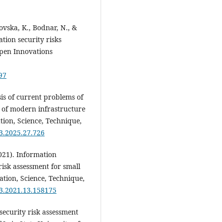
ovska, K., Bodnar, N., &
ation security risks
Open Innovations
97
sis of current problems of
s of modern infrastructure
tion, Science, Technique,
23.2025.27.726
021). Information
isk assessment for small
tion, Science, Technique,
23.2021.13.158175
 security risk assessment