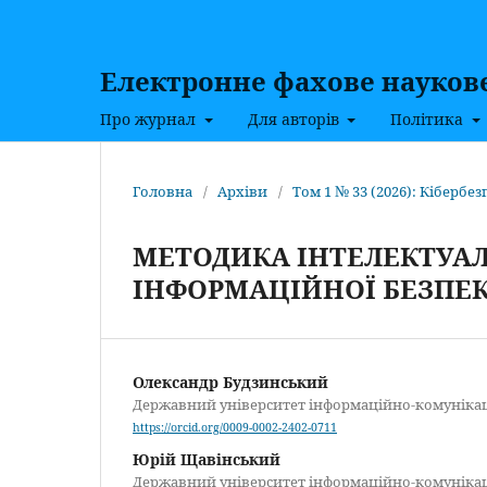
Електронне фахове наукове 
Про журнал
Для авторів
Політика
Головна
/
Архіви
/
Том 1 № 33 (2026): Кібербез
МЕТОДИКА ІНТЕЛЕКТУАЛ
ІНФОРМАЦІЙНОЇ БЕЗПЕ
Олександр Будзинський
Державний університет інформаційно-комуніка
https://orcid.org/0009-0002-2402-0711
Юрій Щавінський
Державний університет інформаційно-комуніка