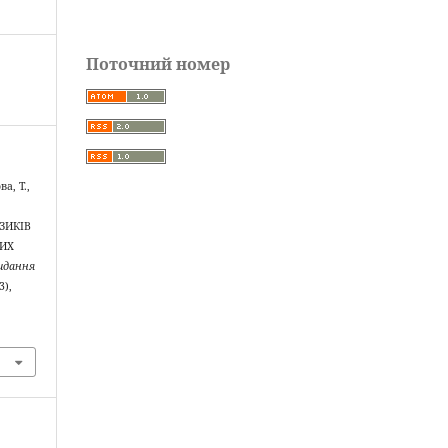
Поточний номер
а, Т.,
ЗИКІВ
НИХ
идання
3),