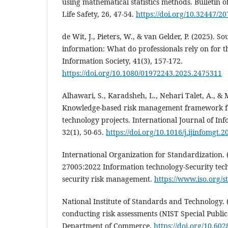
using mathematical statistics methods. Bulletin of
Life Safety, 26, 47-54.
https://doi.org/10.32447/2
de Wit, J., Pieters, W., & van Gelder, P. (2025). So
information: What do professionals rely on for t
Information Society, 41(3), 157-172.
https://doi.org/10.1080/01972243.2025.2475311
Alhawari, S., Karadsheh, L., Nehari Talet, A., & 
Knowledge-based risk management framework f
technology projects. International Journal of I
32(1), 50-65.
https://doi.org/10.1016/j.ijinfomgt.
International Organization for Standardization. 
27005:2022 Information technology-Security tec
security risk management.
https://www.iso.org/
National Institute of Standards and Technology. 
conducting risk assessments (NIST Special Publica
Department of Commerce.
https://doi.org/10.60