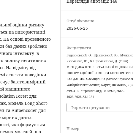
Переглядів анотації: 146
Опубліковано
альної оцінки ризику
2026-06-25
ться на використанні
. На основі проведеного
еки баз даних зроблено
Як цитувати
чного інтелекту в
Будзинський, О., Щавінський, Ю., Мужанов
го впливу негативних
Якименко, Ю., & Примаченко, Д. (2026).
. На відміну від
МЕТОДИКА ІНТЕЛЕКТУАЛЬНОЇ ОЦІНКИ РИ
ІНФОРМАЦІЙНОЇ БЕЗПЕКИ КОРПОРАТИВ
емі аспекти поведінки
БАЗ ДАНИХ.
Електронне фахове наукове в
печує багатовимірний
«Кібербезпека: освіта, наука, техніка»
,
1
(3
елей машинного
399–413. https://doi.org/10.28925/2663-
lation Forest для
4023.2026.33.1221
ак, модель Long Short-
Формати цитування
й та Autoencoder для
имірних даних.
ості, яка формується
Номер
кремих моделей, що