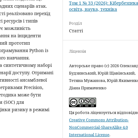
Том 1 № 33 (2026): Кібербезпека
дних сценаріїв атак.
освіта, наука, техніка
і реалізовано перехід
 ресурсів і типів
Розділ
чує можливість
Статті
ання на інциденти
мний прототип
грамування Python із
Ліцензія
го навчання.
а синтетичному наборі
Авторське право (c) 2026 Олексан
нарії доступу. Отримані
Будзинський, Юрій Щавінський,
тивності ансамблевої
Тетяна Мужанова, Юрій Якименк
етриками Precision,
Діана Примаченко
методика може бути
и (SOC) для
цінки ризику в режимі
Ця робота ліцензується відповідн
Creative Commons Attribution-
NonCommercial-ShareAlike 4.0
International License
.