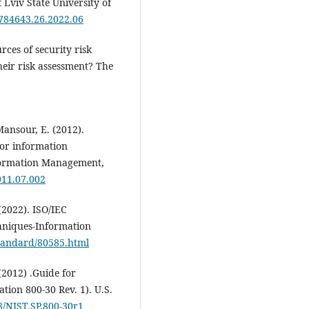
 Lviv State University of
0784643.26.2022.06
urces of security risk
heir risk assessment? The
Mansour, E. (2012).
or information
nformation Management,
2011.07.002
(2022). ISO/IEC
hniques-Information
standard/80585.html
(2012) .Guide for
tion 800-30 Rev. 1). U.S.
28/NIST.SP.800-30r1