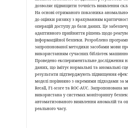
дозволяє підвищити точність виявлення скла
На основі отриманого показника аномальност
до оцінки ризику з врахуванням критичності
операцій доступу до бази даних. Це забезпе
адаптивного прийняття рішень щодо реагув
інформаційної безпеки. Розроблено програ
запропонованої методики засобами мови про
використанням сучасних бібліотек машинно
Проведено експериментальне дослідження н
даних, що імітує нормальні та аномальні сце
результати підтверджують підвищення ефек
моделі порівняно з окремими підходами за м
Recall, F1-score та ROC-AUC. Запропонована 
використана у системах моніторингу безпек
автоматизованого виявлення аномалій та о
реального часу.