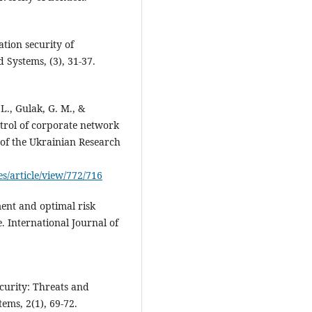
ation security of
Systems, (3), 31-37.
L., Gulak, G. M., &
ntrol of corporate network
s of the Ukrainian Research
es/article/view/772/716
ment and optimal risk
. International Journal of
ecurity: Threats and
ems, 2(1), 69-72.