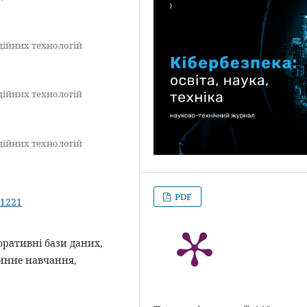
ційних технологій
ційних технологій
ційних технологій
PDF
.1221
оративні бази даних,
шинне навчання,