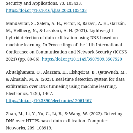
Security and Applications, 73, 103433.
https://doi.org/10.1016/j.jisa.2023.103433
Mahdavifar, S., Salem, A. H., Victor, P., Razavi, A. H., Garzón,
M., Hellberg, N., & Lashkari, A. H. (2021). Lightweight
hybrid detection of data exfiltration using DNS based on
machine learning. In Proceedings of the 11th International
Conference on Communication and Network Security (ICCNS
2021) (pp. 80-86).
https://doi.org/10.1145/3507509.3507520
Abualghanam, O., Alazzam, H., Elshqeirat, B., Qatawneh, M.,
& Almaiah, M. A. (2023). Real-time detection system for data
exfiltration over DNS tunneling using machine learning.
Electronics, 12(6), 1467.
https://doi.org/10.3390/electronics12061467
Zhan, M., Li, Y., Yu, G., Li, B., & Wang, W. (2022). Detecting
DNS over HTTPS-based data exfiltration. Computer
Networks, 209, 108919.