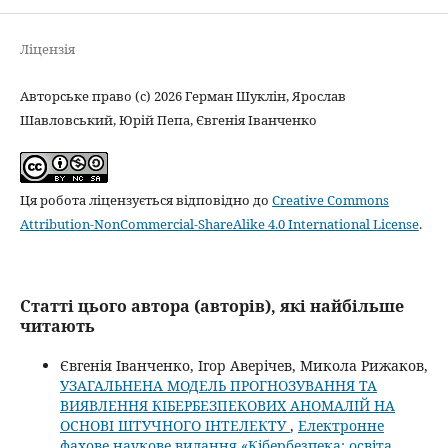
Ліцензія
Авторське право (c) 2026 Герман Шуклін, Ярослав
Шавловський, Юрій Пепа, Євгенія Іванченко
Ця робота ліцензується відповідно до
Creative Commons
Attribution-NonCommercial-ShareAlike 4.0 International License
.
Статті цього автора (авторів), які найбільше
читають
Євгенія Іванченко, Ігор Аверічев, Микола Рижаков,
УЗАГАЛЬНЕНА МОДЕЛЬ ПРОГНОЗУВАННЯ ТА
ВИЯВЛЕННЯ КІБЕРБЕЗПЕКОВИХ АНОМАЛІЙ НА
ОСНОВІ ШТУЧНОГО ІНТЕЛЕКТУ
,
Електронне
фахове наукове видання «Кібербезпека: освіта,