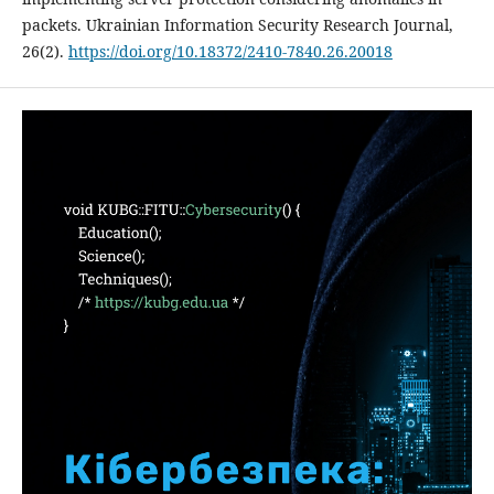
packets. Ukrainian Information Security Research Journal,
26(2).
https://doi.org/10.18372/2410-7840.26.20018