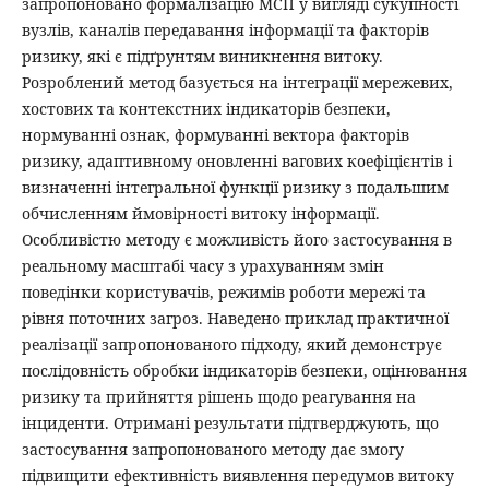
запропоновано формалізацію МСП у вигляді сукупності
вузлів, каналів передавання інформації та факторів
ризику, які є підґрунтям виникнення витоку.
Розроблений метод базується на інтеграції мережевих,
хостових та контекстних індикаторів безпеки,
нормуванні ознак, формуванні вектора факторів
ризику, адаптивному оновленні вагових коефіцієнтів і
визначенні інтегральної функції ризику з подальшим
обчисленням ймовірності витоку інформації.
Особливістю методу є можливість його застосування в
реальному масштабі часу з урахуванням змін
поведінки користувачів, режимів роботи мережі та
рівня поточних загроз. Наведено приклад практичної
реалізації запропонованого підходу, який демонструє
послідовність обробки індикаторів безпеки, оцінювання
ризику та прийняття рішень щодо реагування на
інциденти. Отримані результати підтверджують, що
застосування запропонованого методу дає змогу
підвищити ефективність виявлення передумов витоку