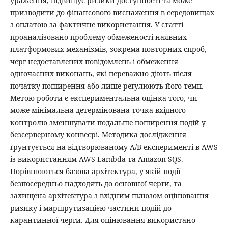
ураження, підвищує ризики доступності та може
призводити до фінансового виснаження в середовищах
з оплатою за фактичне використання. У статті
проаналізовано проблему обмеженості наявних
платформових механізмів, зокрема повторних спроб,
черг недоставлених повідомлень і обмеження
одночасних виконань, які переважно діють після
початку поширення або лише регулюють його темп.
Метою роботи є експериментальна оцінка того, чи
може мінімальна детермінована точка вхідного
контролю зменшувати подальше поширення подій у
безсерверному конвеєрі. Методика дослідження
ґрунтується на відтворюваному A/B-експерименті в AWS
із використанням AWS Lambda та Amazon SQS.
Порівнюються базова архітектура, у якій події
безпосередньо надходять до основної черги, та
захищена архітектура з вхідним шлюзом оцінювання
ризику і маршрутизацією частини подій до
карантинної черги. Для оцінювання використано