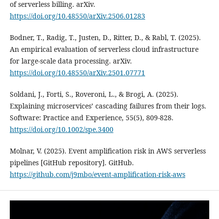
of serverless billing. arXiv.
https://doi.org/10.48550/arXiv.2506.01283
Bodner, T., Radig, T., Justen, D., Ritter, D., & Rabl, T. (2025).
An empirical evaluation of serverless cloud infrastructure
for large-scale data processing. arXiv.
https://doi.org/10.48550/arXiv.2501.07771
Soldani, J., Forti, S., Roveroni, L., & Brogi, A. (2025).
Explaining microservices’ cascading failures from their logs.
Software: Practice and Experience, 55(5), 809-828.
https://doi.org/10.1002/spe.3400
Molnar, V. (2025). Event amplification risk in AWS serverless
pipelines [GitHub repository]. GitHub.
https://github.com/j9mbo/event-amplification-risk-aws