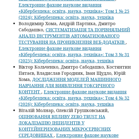
Електронне фахове наукове видання
«Кібербезпека: освіта, наука, техніка»: Том 1 № 25
(2024): Кібербезпека: освіта, наука, техніка
Володимир Хома, Андрій Партика, Дмитро
Сабодашко,
СИСТЕМАТИЗАЦІЯ ТА ПОРІВНЯЛЬНИЙ
АНАЛІЗ ІНСТРУМЕНТІВ АВТОМАТИЗОВАНОГО
ТЕСТУВАННЯ НА ПРОНИКНЕННЯ ВЕБ-ДОДАТКІВ
,
Електронне фахове наукове видання
«Кібербезпека: освіта, наука, техніка»: Том 3 № 31
(2025): Кібербезпека: освіта, наука, техніка
Віктор Кольченко, Дмитро Сабодашко, Костянтин
Пятаєв, Владислав Городник, Іван Щудло, Юрій
Хома,
ДОСЛІДЖЕННЯ МОДЕЛЕЙ МАШИННОГО
НАВЧАННЯ ДЛЯ ВИЯВЛЕННЯ ТОКСИЧНОГО
КОНТЕНТ
,
Електронне фахове наукове видання
«Кібербезпека: освіта, наука, техніка»: Том 4 № 32
(2026): Кібербезпека: освіта, наука, техніка
Віталій Молнар, Олексій Грушковський,
ОЦІНЮВАННЯ ВПЛИВУ ZERO TRUST НА
ЛОКАЛІЗАЦІЮ ІНЦИДЕНТІВ У
КОНТЕЙНЕРИЗОВАНИХ МІКРОСЕРВІСНИХ
СЕРЕДОВИЩАХ
,
Електронне фахове наукове