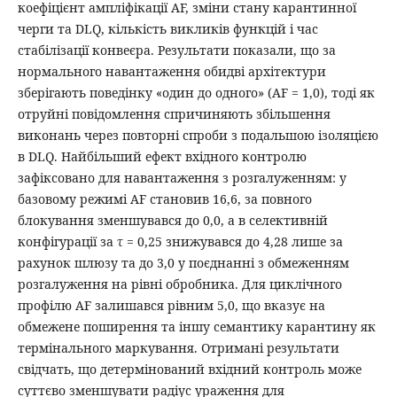
коефіцієнт ампліфікації AF, зміни стану карантинної
черги та DLQ, кількість викликів функцій і час
стабілізації конвеєра. Результати показали, що за
нормального навантаження обидві архітектури
зберігають поведінку «один до одного» (AF = 1,0), тоді як
отруйні повідомлення спричиняють збільшення
виконань через повторні спроби з подальшою ізоляцією
в DLQ. Найбільший ефект вхідного контролю
зафіксовано для навантаження з розгалуженням: у
базовому режимі AF становив 16,6, за повного
блокування зменшувався до 0,0, а в селективній
конфігурації за τ = 0,25 знижувався до 4,28 лише за
рахунок шлюзу та до 3,0 у поєднанні з обмеженням
розгалуження на рівні обробника. Для циклічного
профілю AF залишався рівним 5,0, що вказує на
обмежене поширення та іншу семантику карантину як
термінального маркування. Отримані результати
свідчать, що детермінований вхідний контроль може
суттєво зменшувати радіус ураження для