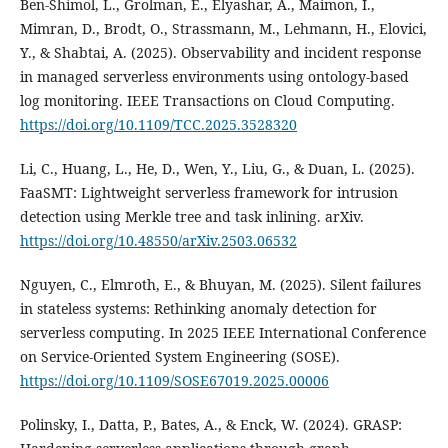
Ben-Shimol, L., Grolman, E., Elyashar, A., Maimon, I.,
Mimran, D., Brodt, O., Strassmann, M., Lehmann, H., Elovici,
Y., & Shabtai, A. (2025). Observability and incident response
in managed serverless environments using ontology-based
log monitoring. IEEE Transactions on Cloud Computing.
https://doi.org/10.1109/TCC.2025.3528320
Li, C., Huang, L., He, D., Wen, Y., Liu, G., & Duan, L. (2025).
FaaSMT: Lightweight serverless framework for intrusion
detection using Merkle tree and task inlining. arXiv.
https://doi.org/10.48550/arXiv.2503.06532
Nguyen, C., Elmroth, E., & Bhuyan, M. (2025). Silent failures
in stateless systems: Rethinking anomaly detection for
serverless computing. In 2025 IEEE International Conference
on Service-Oriented System Engineering (SOSE).
https://doi.org/10.1109/SOSE67019.2025.00006
Polinsky, I., Datta, P., Bates, A., & Enck, W. (2024). GRASP: