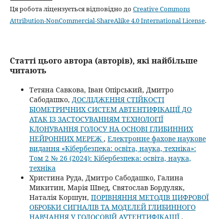
Ця робота ліцензується відповідно до
Creative Commons
Attribution-NonCommercial-ShareAlike 4.0 International License
.
Статті цього автора (авторів), які найбільше
читають
Тетяна Савкова, Іван Опірський, Дмитро
Сабодашко,
ДОСЛІДЖЕННЯ СТІЙКОСТІ
БІОМЕТРИЧНИХ СИСТЕМ АВТЕНТИФІКАЦІЇ ДО
АТАК ІЗ ЗАСТОСУВАННЯМ ТЕХНОЛОГІЇ
КЛОНУВАННЯ ГОЛОСУ НА ОСНОВІ ГЛИБИННИХ
НЕЙРОННИХ МЕРЕЖ
,
Електронне фахове наукове
видання «Кібербезпека: освіта, наука, техніка»:
Том 2 № 26 (2024): Кібербезпека: освіта, наука,
техніка
Христина Руда, Дмитро Сабодашко, Галина
Микитин, Марія Швед, Святослав Бордуляк,
Наталія Коршун,
ПОРІВНЯННЯ МЕТОДІВ ЦИФРОВОЇ
ОБРОБКИ СИГНАЛІВ ТА МОДЕЛЕЙ ГЛИБИННОГО
НАВЧАННЯ У ГОЛОСОВІЙ АУТЕНТИФІКАЦІЇ
,