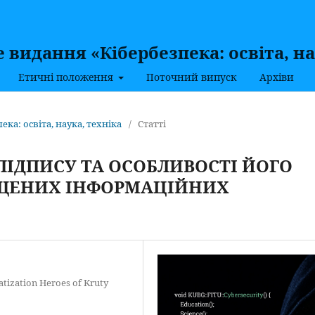
видання «Кібербезпека: освіта, на
Етичні положення
Поточний випуск
Архіви
пека: освіта, наука, техніка
/
Статті
ІДПИСУ ТА ОСОБЛИВОСТІ ЙОГО
ЩЕНИХ ІНФОРМАЦІЙНИХ
atization Heroes of Kruty