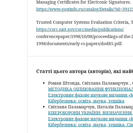
Managing Certificates for Electronic Signatures.
https://www.gostinfo.ru/catalog/Details/?id=3915
Trusted Computer Systems Evaluation Criteria,
https://csrc.nist.gov/csrc/media/publications/
conferencepaper/1998/10/08/proceedings-of-the-21
1998/documents/early-cs-papers/dod85.pdf.
Статті цього автора (авторів), які н
Роман Штонда, Світлана Паламарчук , 
МЕТОДИКА ОЦІНЮВАННЯ ФУНКЦІОНАЛ
Електронне фахове наукове видання «Кіб
Кібербезпека: освіта, наука, техніка
Світлана Паламарчук, Наталія Палама
КІБЕРОБОРОНИ УКРАЇНИ: ВИЗНАЧЕННЯ
Електронне фахове наукове видання «Кіб
Кібербезпека: освіта, наука, техніка. С