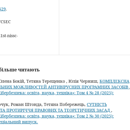
529
.
 TCSEC
st-nissc-
айбільше читають
Олена Бокій, Тетяна Терещенко , Юлія Черниш,
КОМПЛЕКСНА
ЬНИХ МОЖЛИВОСТЕЙ АНТИВІРУСНИХ ПРОГРАМНИХ ЗАСОБІВ
ербезпека: освіта, наука, техніка»: Том 4 № 28 (2025):
рчук, Роман Штонда, Тетяна Побережець,
СУТНІСТЬ
 ТА ПРОТИРІЧЧЯ ПРАВОВИХ ТА ТЕОРЕТИЧНИХ ЗАСАД
,
ербезпека: освіта, наука, техніка»: Том 2 № 30 (2025):
пеціальний випуск.