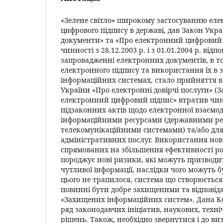
«Зелене світло» широкому застосуванню еле
цифрового підпису в державі, дав Закон Укр
документи» та «Про електронний цифровий п
чинності з 28.12.2003 р. і з 01.01.2004 р. ві
запровадженні електронних документів, в т
електронного підпису та використання їх в
інформаційних системах, стало прийняття в 
України «Про електронні довірчі послуги» (
електронний цифровий підпис» втратив чин
підзаконних актів щодо електронної взаємод
інформаційними ресурсами (державними ре
телекомунікаційними системами) та/або дл
адміністративних послуг. Використання нові
спрямованих на збільшення ефективності ро
породжує нові ризики, які можуть призводи
чутливої інформації, наслідки чого можуть
цього не трапилося, система що створюється
повинні бути добре захищеними та відповід
«Захищених інформаційних систем». Дана Ко
ряд законодавчих ініціатив, наукових, техні
рішень. Також, необхідно звернутися і до ви