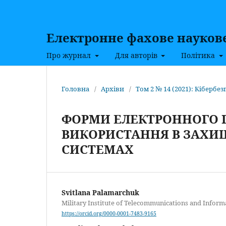
Електронне фахове наукове 
Про журнал
Для авторів
Політика
Головна
/
Архіви
/
Том 2 № 14 (2021): Кібербез
ФОРМИ ЕЛЕКТРОННОГО П
ВИКОРИСТАННЯ В ЗАХИ
СИСТЕМАХ
Svitlana Palamarchuk
Military Institute of Telecommunications and Inform
https://orcid.org/0000-0001-7483-9165