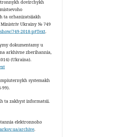
ktronnykh dovirchykh
 mistsevoho
 ta orhanizatsiiakh
 Ministriv Ukrainy № 749
s/show/749-2018-p#Text
.
onnymy dokumentamy u
 na arkhivne zberihannia,
2014) (Ukraina).
ext
 kompiuternykh systemakh
-99).
 ta zakhyst informatsii.
stannia elektronnoho
arkov.ua/archive
.