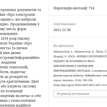
Переглядів анотації: 754
ктронних документів та
аїни «Про електронні
ідпис», які набрали
дповідно. Продовженням у
Опубліковано
ому числі, форм
2021-12-30
 захищених
2018 році Закону
Закон України «Про
Як цитувати
ність) та низки
Palamarchuk, S., Palamarchuk, N., Tkach, V.
ії між двома
Shugaly, O. (2021). ФОРМИ ЕЛЕКТРОННОГ
єстрами/інформаційно-
ПІДПИСУ ТА ОСОБЛИВОСТІ ЙОГО
я надання
ВИКОРИСТАННЯ В ЗАХИЩЕНИХ
тніх технологій,
ІНФОРМАЦІЙНИХ СИСТЕМАХ.
Електронн
боти, водночас
фахове наукове видання «Кібербезпека: осв
ти до розкриття
наука, техніка»
,
2
(14), 100–106.
 бути критичними. Щоб
https://doi.org/10.28925/2663-4023.2021.14.
 або існуюча система
ати Концепції
Формати цитування
нцепція включає в себе
чних і технологічних
значення надійної