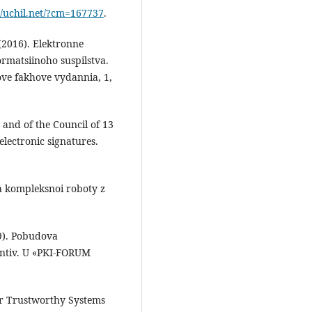
//uchil.net/?cm=167737
.
(2016). Elektronne
rmatsiinoho suspilstva.
ove fakhove vydannia, 1,
and of the Council of 13
ectronic signatures.
a kompleksnoi roboty z
19). Pobudova
ntiv. U «PKI-FORUM
r Trustworthy Systems