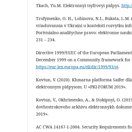
Tkach, Yu.M. Elektronnyi tsyfrovyi pidpys.
http:
Trofymenko, O. H., Lohinova, N.I., Bukata, L.M. 
vriaduvannia v Ukraini u konteksti rozvytku info
Porivnialno-analitychne pravo: elektronne nauk
231 – 234.
Directive 1999/93/EC of the European Parliament 
December 1999 on a Community framework for el
https://eur-lex.europa.eu/eli/dir/1999/93/oj
.
Kovtun, V. (2020). Khmarna platforma Saifer dli
elektronnym pidpysom. U «PKI-FORUM 2019».
Kovtun, V., Okhrimenko, A., & Stokipnyi, O. (20
dovhostrokovoho arkhivu elektronnykh dokume
2019».
AC CWA 14167-1-2004. Security Requirements fo