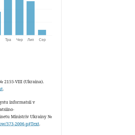
№ 2155-VIII (Ukraina).
xt
.
stu informatsii v
tsiino-
inetu Ministriv Ukrainy №
how/373-2006-p#Text
.