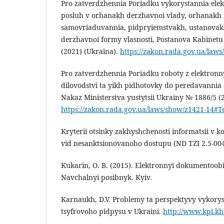
Pro zatverdzhennia Poriadku vykorystannia ele
posluh v orhanakh derzhavnoi vlady, orhanakh
samovriaduvannia, pidpryiemstvakh, ustanovakh
derzhavnoi formy vlasnosti, Postanova Kabinetu
(2021) (Ukraina).
https://zakon.rada.gov.ua/law
Pro zatverdzhennia Poriadku roboty z elektr
dilovodstvi ta yikh pidhotovky do peredavannia
Nakaz Ministerstva yustytsii Ukrainy № 1886/5 (
https://zakon.rada.gov.ua/laws/show/z1421-14#T
Kryterii otsinky zakhyshchenosti informatsii v
vid nesanktsionovanoho dostupu (ND TZI 2.5-004
Kukarin, O. B. (2015). Elektronnyi dokumentoobih
Navchalnyi posibnyk. Kyiv.
Karnaukh, D.V. Problemy ta perspektyvy vykory
tsyfrovoho pidpysu v Ukraini.
http://www.kpi.kh