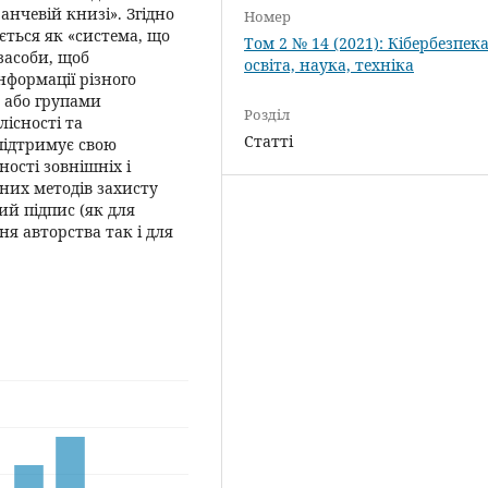
анчевій книзі». Згідно
Номер
ється як «система, що
Том 2 № 14 (2021): Кібербезпека
засоби, щоб
освіта, наука, техніка
нформації різного
 або групами
Розділ
лісності та
Статті
 підтримує свою
ності зовнішніх і
ених методів захисту
ий підпис (як для
ня авторства так і для