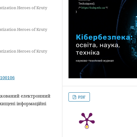
atization Heroes of Kruty
atization Heroes of Kruty
atization Heroes of Kruty
.100106
фікований електронний
PDF
ахищені інформаційні