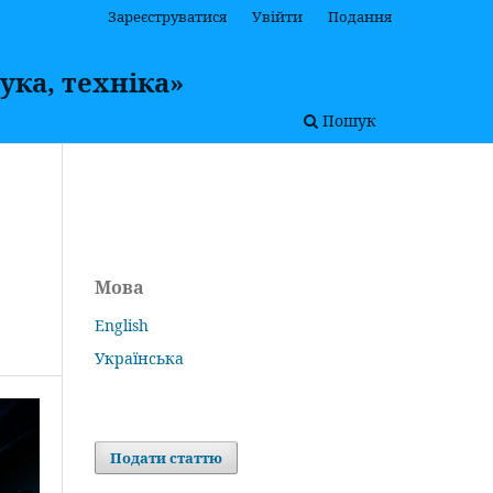
Зареєструватися
Увійти
Подання
ука, техніка»
Пошук
Мова
English
Українська
Подати статтю