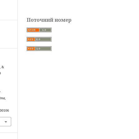
Поточний номер
, &
О
е
іта,
100106