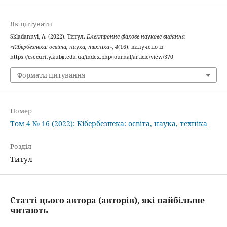
Як цитувати
Skladannyi, A. (2022). Титул.
Електронне фахове наукове видання
«Кібербезпека: освіта, наука, техніка»
,
4
(16). вилучено із
https://csecurity.kubg.edu.ua/index.php/journal/article/view/370
Формати цитування
Номер
Том 4 № 16 (2022): Кібербезпека: освіта, наука, техніка
Розділ
Титул
Статті цього автора (авторів), які найбільше
читають