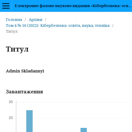
Електронне фахове наукове видання «Кібербезпека: освіта, наука, техніка»
Головна
/
Архіви
/
Том 4 № 16 (2022): Кібербезпека: освіта, наука, техніка
/
Титул
Титул
Admin Skladannyi
Завантаження