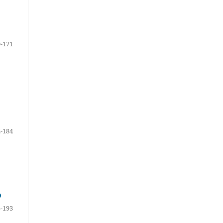
-171
-184
D
-193