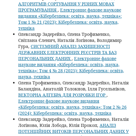
АЛГОРИТМІВ СОРТУВАННЯ У РІЗНИХ МОВАХ
ПРОГРАМУВАННЯ
,
Електронне фахове наукове
видання «Кібербезпека: освіта, наука, техніка»:
Том 1 № 21 (2023): Кібербезпека: освіта, наука,
техніка
Олександр Задерейко, Олена Трофименко,
Світлана Єленич, Наталія Логінова, Володимир
Гура,
СИСТЕМНИЙ АНАЛІЗ ЗАХИЩЕНОСТІ
ДЕРЖАВНИХ ЕЛЕКТРОННИХ РЕЄСТРІВ ТА БАЗ
ПЕРСОНАЛЬНИХ ДАНИХ
,
Електронне фахове
наукове видання «Кібербезпека: освіта, наука,
техніка»: Том 4 № 28 (2025): Кібербезпека: освіта,
наука, техніка
Олена Трофименко, Олександр Задерейко, Наталія
Баландіна, Анатолій Толокнов, Ілля Гусельніков,
ВЕКТОРНА АЛГЕБРА ДЛЯ РОЗРОБКИ ІГОР
,
Електронне фахове наукове видання
«Кібербезпека: освіта, наука, техніка»: Том 2 № 26
(2024): Кібербезпека: освіта, наука, техніка
Олександр Задерейко, Олена Трофименко, Наталія
Логінова, Юлія Лобода, Юлія Прокоп,
АНАЛІЗ
ПОТЕНЦІЙНИХ ВИТОКІВ ПЕРСОНАЛЬНИХ ДАНИХ У