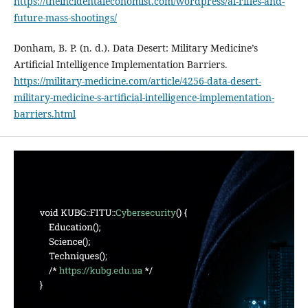
https://theincidentaleconomist.com/wordpress/ai-rifles-and-
future-mass-shootings/
Donham, B. P. (n. d.). Data Desert: Military Medicine’s
Artificial Intelligence Implementation Barriers.
https://military-medicine.com/article/4256-data-desert-
military-medicine-s-artificial-intelligence-implementation-
barriers.html