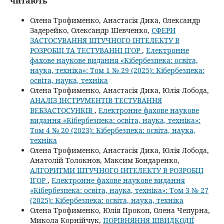
читають
Олена Трофименко, Анастасія Дика, Олександр
Задерейко, Олександр Шевченко,
СФЕРИ
ЗАСТОСУВАННЯ ШТУЧНОГО ІНТЕЛЕКТУ В
РОЗРОБЦІ ТА ТЕСТУВАННІ ІГОР
,
Електронне
фахове наукове видання «Кібербезпека: освіта,
наука, техніка»: Том 1 № 29 (2025): Кібербезпека:
освіта, наука, техніка
Олена Трофименко, Анастасія Дика, Юлія Лобода,
АНАЛІЗ ІНСТРУМЕНТІВ ТЕСТУВАННЯ
ВЕБЗАСТОСУНКІВ
,
Електронне фахове наукове
видання «Кібербезпека: освіта, наука, техніка»:
Том 4 № 20 (2023): Кібербезпека: освіта, наука,
техніка
Олена Трофименко, Анастасія Дика, Юлія Лобода,
Анатолій Толокнов, Максим Бондаренко,
АЛГОРИТМИ ШТУЧНОГО ІНТЕЛЕКТУ В РОЗРОБЦІ
ІГОР
,
Електронне фахове наукове видання
«Кібербезпека: освіта, наука, техніка»: Том 3 № 27
(2025): Кібербезпека: освіта, наука, техніка
Олена Трофименко, Юлія Прокоп, Олена Чепурна,
Микола Корнійчук,
ПОРІВНЯННЯ ШВИДКОДІЇ