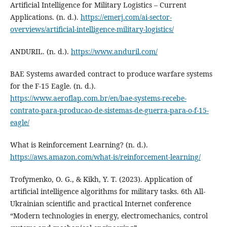
Artificial Intelligence for Military Logistics – Current
Applications. (n. d.).
https://emerj.com/ai-sector-
overviews/artificial-intelligence-military-logistics/
ANDURIL. (n. d.).
https://www.anduril.com/
BAE Systems awarded contract to produce warfare systems
for the F-15 Eagle. (n. d.).
https://www.aeroflap.com.br/en/bae-systems-recebe-
contrato-para-producao-de-sistemas-de-guerra-para-o-f-15-
eagle/
What is Reinforcement Learning? (n. d.).
https://aws.amazon.com/what-is/reinforcement-learning/
Trofymenko, O. G., & Kikh, Y. T. (2023). Application of
artificial intelligence algorithms for military tasks. 6th All-
Ukrainian scientific and practical Internet conference
“Modern technologies in energy, electromechanics, control