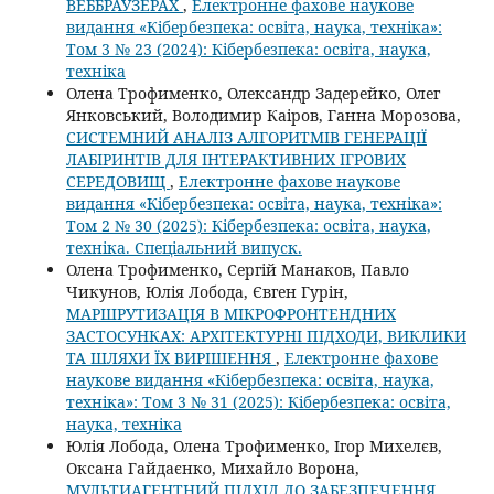
ВЕББРАУЗЕРАХ
,
Електронне фахове наукове
видання «Кібербезпека: освіта, наука, техніка»:
Том 3 № 23 (2024): Кібербезпека: освіта, наука,
техніка
Олена Трофименко, Олександр Задерейко, Олег
Янковський, Володимир Каіров, Ганна Морозова,
СИСТЕМНИЙ АНАЛІЗ АЛГОРИТМІВ ГЕНЕРАЦІЇ
ЛАБІРИНТІВ ДЛЯ ІНТЕРАКТИВНИХ ІГРОВИХ
СЕРЕДОВИЩ
,
Електронне фахове наукове
видання «Кібербезпека: освіта, наука, техніка»:
Том 2 № 30 (2025): Кібербезпека: освіта, наука,
техніка. Спеціальний випуск.
Олена Трофименко, Сергій Манаков, Павло
Чикунов, Юлія Лобода, Євген Гурін,
МАРШРУТИЗАЦІЯ В МІКРОФРОНТЕНДНИХ
ЗАСТОСУНКАХ: АРХІТЕКТУРНІ ПІДХОДИ, ВИКЛИКИ
ТА ШЛЯХИ ЇХ ВИРІШЕННЯ
,
Електронне фахове
наукове видання «Кібербезпека: освіта, наука,
техніка»: Том 3 № 31 (2025): Кібербезпека: освіта,
наука, техніка
Юлія Лобода, Олена Трофименко, Ігор Михелєв,
Оксана Гайдаєнко, Михайло Ворона,
МУЛЬТИАГЕНТНИЙ ПІДХІД ДО ЗАБЕЗПЕЧЕННЯ