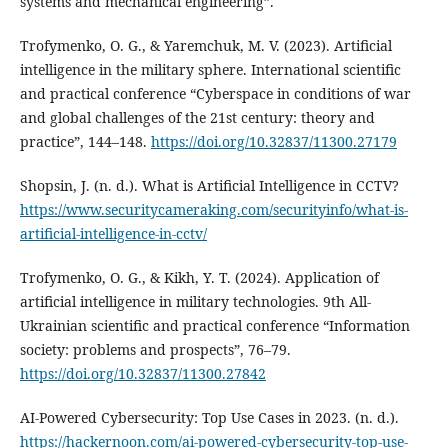
systems and mechanical engineering”.
Trofymenko, O. G., & Yaremchuk, M. V. (2023). Artificial
intelligence in the military sphere. International scientific
and practical conference “Cyberspace in conditions of war
and global challenges of the 21st century: theory and
practice”, 144–148.
https://doi.org/10.32837/11300.27179
Shopsin, J. (n. d.). What is Artificial Intelligence in CCTV?
https://www.securitycameraking.com/securityinfo/what-is-
artificial-intelligence-in-cctv/
Trofymenko, O. G., & Kikh, Y. T. (2024). Application of
artificial intelligence in military technologies. 9th All-
Ukrainian scientific and practical conference “Information
society: problems and prospects”, 76–79.
https://doi.org/10.32837/11300.27842
AI-Powered Cybersecurity: Top Use Cases in 2023. (n. d.).
https://hackernoon.com/ai-powered-cybersecurity-top-use-