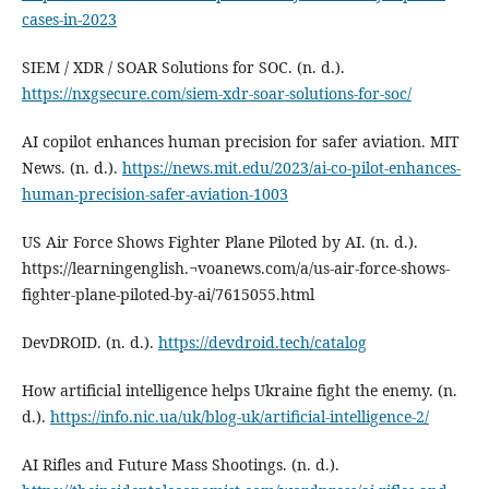
cases-in-2023
SIEM / XDR / SOAR Solutions for SOC. (n. d.).
https://nxgsecure.com/siem-xdr-soar-solutions-for-soc/
AI copilot enhances human precision for safer aviation. MIT
News. (n. d.).
https://news.mit.edu/2023/ai-co-pilot-enhances-
human-precision-safer-aviation-1003
US Air Force Shows Fighter Plane Piloted by AI. (n. d.).
https://learningenglish.¬voanews.com/a/us-air-force-shows-
fighter-plane-piloted-by-ai/7615055.html
DevDROID. (n. d.).
https://devdroid.tech/catalog
How artificial intelligence helps Ukraine fight the enemy. (n.
d.).
https://info.nic.ua/uk/blog-uk/artificial-intelligence-2/
AI Rifles and Future Mass Shootings. (n. d.).