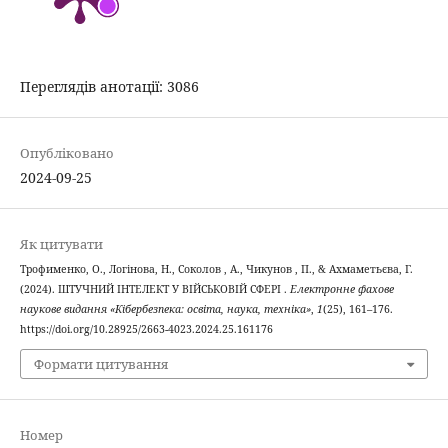
Переглядів анотації: 3086
Опубліковано
2024-09-25
Як цитувати
Трофименко, О., Логінова, Н., Соколов , А., Чикунов , П., & Ахмаметьєва, Г.
(2024). ШТУЧНИЙ ІНТЕЛЕКТ У ВІЙСЬКОВІЙ СФЕРІ .
Електронне фахове
наукове видання «Кібербезпека: освіта, наука, техніка»
,
1
(25), 161–176.
https://doi.org/10.28925/2663-4023.2024.25.161176
Формати цитування
Номер