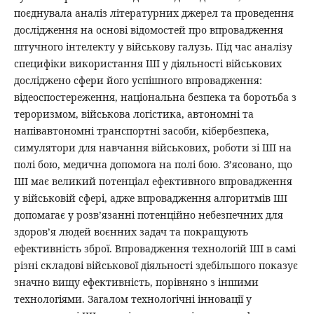
поєднувала аналіз літературних джерел та проведення
дослідження на основі відомостей про впровадження
штучного інтелекту у військову галузь. Під час аналізу
специфіки використання ШІ у діяльності військових
досліджено сфери його успішного впровадження:
відеоспостереження, національна безпека та боротьба з
тероризмом, військова логістика, автономні та
напівавтономні транспортні засоби, кібербезпека,
симулятори для навчання військових, роботи зі ШІ на
полі бою, медична допомога на полі бою. З’ясовано, що
ШІ має великий потенціал ефективного впровадження
у військовій сфері, адже впровадження алгоритмів ШІ
допомагає у розв’язанні потенційно небезпечних для
здоров’я людей воєнних задач та покращують
ефективність зброї. Впровадження технологій ШІ в самі
різні складові військової діяльності здебільшого показує
значно вищу ефективність, порівняно з іншими
технологіями. Загалом технологічні інновації у