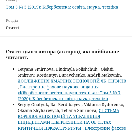
Том 3 № 3 (2019): Кібербезпека: освіта, наука, техніка
Розділ
Статті
Статті цього автора (авторів), які найбільше
читають
Tetyana Smirnova, Liudmyla Polishchuk , Oleksii
Smirnov, Kostiantyn Buravchenko, Andrii Makevnin,
ДОСЛІДЖЕННЯ ХМАРНИХ ТЕХНОЛОГІЙ ЯК СЕРВІСІВ
,
Електронне фахове наукове видання
«Кібербезпека: освіта, наука, техніка»: Том 3 № 7
(2020): Кібербезпека: освіта, наука, техніка
Sergiy Gnatyuk, Rat Berdibayev , Viktoriia Sydorenko,
Oksana Zhyharevych, Tetiana Smirnova,
СИСТЕМА
КОРЕЛЮВАННЯ ПОДІЙ ТА УПРАВЛІННЯ
ІНЦИДЕНТАМИ КІБЕРБЕЗПЕКИ НА ОБ’ЄКТАХ
КРИТИЧНОЇ ІНФРАСТРУКТУРИ
,
Електронне фахове