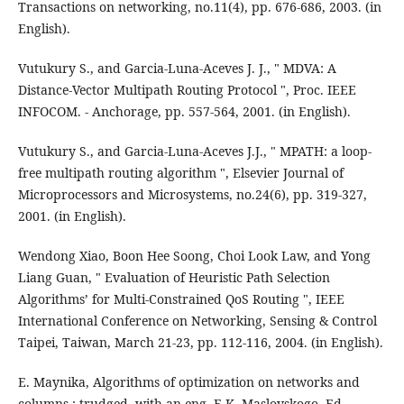
Transactions on networking, no.11(4), pp. 676-686, 2003. (in
English).
Vutukury S., and Garcia-Luna-Aceves J. J., " MDVA: A
Distance-Vector Multipath Routing Protocol ", Proc. IEEE
INFOCOM. - Anchorage, pp. 557-564, 2001. (in English).
Vutukury S., and Garcia-Luna-Aceves J.J., " MPATH: a loop-
free multipath routing algorithm ", Elsevier Journal of
Microprocessors and Microsystems, no.24(6), pp. 319-327,
2001. (in English).
Wendong Xiao, Boon Hee Soong, Choi Look Law, and Yong
Liang Guan, " Evaluation of Heuristic Path Selection
Algorithms’ for Multi-Constrained QoS Routing ", IEEE
International Conference on Networking, Sensing & Control
Taipei, Taiwan, March 21-23, pp. 112-116, 2004. (in English).
E. Maynika, Algorithms of optimization on networks and
columns : trudged. with an eng, E.K. Maslovskogo, Ed.