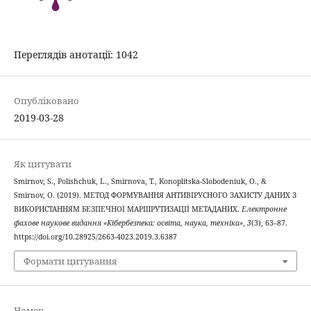
Переглядів анотації: 1042
Опубліковано
2019-03-28
Як цитувати
Smirnov, S., Polishchuk, L., Smirnova, T., Konoplitska-Slobodeniuk, O., &
Smirnov, O. (2019). МЕТОД ФОРМУВАННЯ АНТИВІРУСНОГО ЗАХИСТУ ДАНИХ З
ВИКОРИСТАННЯМ БЕЗПЕЧНОЇ МАРШРУТИЗАЦІЇ МЕТАДАНИХ.
Електронне
фахове наукове видання «Кібербезпека: освіта, наука, техніка»
,
3
(3), 63–87.
https://doi.org/10.28925/2663-4023.2019.3.6387
Формати цитування
Номер