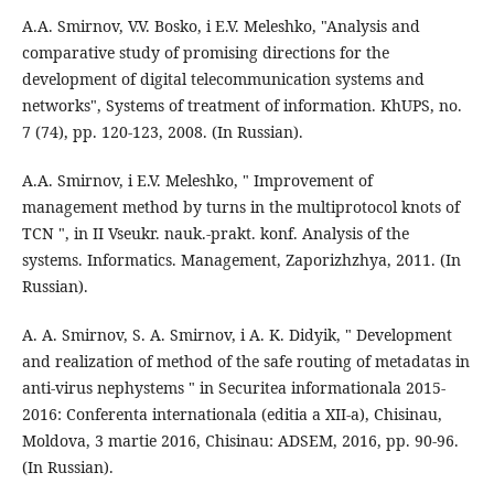
A.A. Smirnov, V.V. Bosko, i E.V. Meleshko, "Analysis and
comparative study of promising directions for the
development of digital telecommunication systems and
networks", Systems of treatment of information. KhUPS, no.
7 (74), pp. 120-123, 2008. (In Russian).
A.A. Smirnov, i E.V. Meleshko, " Improvement of
management method by turns in the multiprotocol knots of
TCN ", in II Vseukr. nauk.-prakt. konf. Analysis of the
systems. Informatics. Management, Zaporizhzhya, 2011. (In
Russian).
A. A. Smirnov, S. A. Smirnov, i A. K. Didyik, " Development
and realization of method of the safe routing of metadatas in
anti-virus nephystems " in Securitea informationala 2015-
2016: Conferenta internationala (editia a XII-a), Chisinau,
Moldova, 3 martie 2016, Chisinau: ADSEM, 2016, pp. 90-96.
(In Russian).