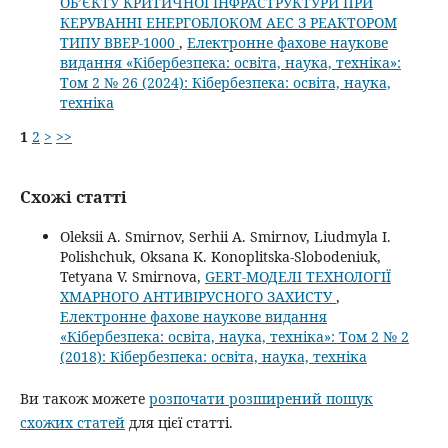
ОБ’ЄКТУ КРИТИЧНОЇ ІНФРАСТРУКТУРИ ПРИ
КЕРУВАННІ ЕНЕРГОБЛОКОМ АЕС З РЕАКТОРОМ
ТИПУ ВВЕР-1000
,
Електронне фахове наукове
видання «Кібербезпека: освіта, наука, техніка»:
Том 2 № 26 (2024): Кібербезпека: освіта, наука,
техніка
1
2
>
>>
Схожі статті
Oleksii A. Smirnov, Serhii A. Smirnov, Liudmyla I.
Polishchuk, Oksana K. Konoplitska-Slobodeniuk,
Tetyana V. Smirnova,
GERT-МОДЕЛІ ТЕХНОЛОГІЇ
ХМАРНОГО АНТИВІРУСНОГО ЗАХИСТУ
,
Електронне фахове наукове видання
«Кібербезпека: освіта, наука, техніка»: Том 2 № 2
(2018): Кібербезпека: освіта, наука, техніка
Ви також можете
розпочати розширений пошук
схожих статей
для цієї статті.