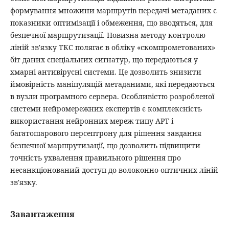
формування множини маршрутів передачі метаданих є
показники оптимізації і обмеження, що вводяться, для
безпечної маршрутизації. Новизна методу контролю
ліній зв'язку ТКС полягає в обліку «скомпрометованих»
біт даних спеціальних сигнатур, що передаються у
хмарні антивірусні системи. Це дозволить знизити
ймовірність маніпуляцій метаданими, які передаються
в вузли програмного сервера. Особливістю розробленої
системи нейромережних експертів є комплексність
використання нейронних мереж типу АРТ і
багатошарового персептрону для рішення завдання
безпечної маршрутизації, що дозволить підвищити
точність ухвалення правильного рішення про
несанкціонований доступ до волоконно-оптичних ліній
зв'язку.
Завантаження