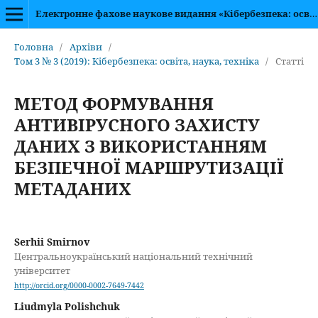
Електронне фахове наукове видання «Кібербезпека: освіта, наука, техніка»
Головна
/
Архіви
/
Том 3 № 3 (2019): Кібербезпека: освіта, наука, техніка
/
Статті
МЕТОД ФОРМУВАННЯ
АНТИВІРУСНОГО ЗАХИСТУ
ДАНИХ З ВИКОРИСТАННЯМ
БЕЗПЕЧНОЇ МАРШРУТИЗАЦІЇ
МЕТАДАНИХ
Serhii Smirnov
Центральноукраїнський національний технічний
університет
http://orcid.org/0000-0002-7649-7442
Liudmyla Polishchuk