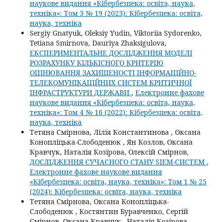
наукове видання «Кібербезпека: освіта, наука,
техніка»: Том 3 № 19 (2023): Кібербезпека: освіта,
наука, техніка
Sergiy Gnatyuk, Oleksiy Yudin, Viktoriia Sydorenko,
Tetiana Smirnova, Dauriya Zhaksigulova,
ЕКСПЕРИМЕНТАЛЬНЕ ДОСЛІДЖЕННЯ МОДЕЛІ
РОЗРАХУНКУ КІЛЬКІСНОГО КРИТЕРІЮ
ОЦІНЮВАННЯ ЗАХИЩЕНОСТІ ІНФОРМАЦІЙНО-
ТЕЛЕКОМУНІКАЦІЙНИХ СИСТЕМ КРИТИЧНОЇ
ІНФРАСТРУКТУРИ ДЕРЖАВИ
,
Електронне фахове
наукове видання «Кібербезпека: освіта, наука,
техніка»: Том 4 № 16 (2022): Кібербезпека: освіта,
наука, техніка
Тетяна Смірнова, Лілія Константинова , Оксана
Конопліцька-Слободенюк , Ян Козлов, Оксана
Кравчук, Наталія Козірова, Олексій Смірнов,
ДОСЛІДЖЕННЯ СУЧАСНОГО СТАНУ SIEM-СИСТЕМ
,
Електронне фахове наукове видання
«Кібербезпека: освіта, наука, техніка»: Том 1 № 25
(2024): Кібербезпека: освіта, наука, техніка
Тетяна Смірнова, Оксана Конопліцька-
Слободенюк , Костянтин Буравченко, Сергій
Смірнов, Оксана Кравчук , Наталія Козірова,