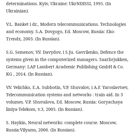
determinations. Kyiv, Ukraine: UkrNDISSI, 1995. (In
Ukrainian).
V.L. Banket i dr., Modern telecommunications. Technologies
and economy. S.A. Dovgogo, Ed. Moscow, Russia: Eko-
Trendz, 2003. (In Russian).
S.G. Semenov, V.V. Davydov, i S.Ju. Gavrilenko, Defence the
systems given in the computerized managers. Saarbrjukken,
Germany: LAP Lambert Academic Publishing GmbH & Co.
KG , 2014. (In Russian).
V.V. Velichko, E.A. Subbotin, V.P. Shuvalov, i A.F. Yaroslavtsev,
Telecommunication systems and networks : train aid. In 3
volumes. V.P. Shuvalova, Ed. Moscow, Russia: Goryachaya
liniya-Telekom, v.3, 2005. (In Russian).
S. Haykin, Neural networks: complete course. Moscow,
Russia:Vilyams, 2006. (In Russian).