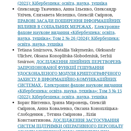
(2021): Кібербезпека: освіта, наука, техніка
Олександр Ткаченко, Анна Ільєнко, Олександр
Улічев, Єлизавета Мелешко, Олексій Смірнов,
ПРАВОВІ ЗАСАДИ ПОШИРЕННЯ ІНФОРМАЦІЙНИХ
ВПЛИВІВ В СОЦІАЛЬНИХ МЕРЕЖАХ
,
Електронне
фахове наукове видання «Кібербезпека: освіта,
наука, техніка»: Том 2 № 26 (2024): Кібербезпека:
освіта, наука, техніка
Tetiana Smirnova, Nataliia Yakymenko, Oleksandr
Ulichev, Oksana Konoplitska-Slobodeniuk, Serhii
Smirnov,
ДОСЛІДЖЕННЯ ЛІНІЙНИХ ПЕРЕТВОРЕНЬ
ЗАПРОПОНОВАНОЇ ФУНКЦІЇ ГЕШУВАННЯ
УДОСКОНАЛЕНОГО МОДУЛЯ КРИПТОГРАФІЧНОГО
ЗАХИСТУ В ІНФОРМАЦІЙНО-КОМУНІКАЦІЙНИХ
СИСТЕМАХ
,
Електронне фахове наукове видання
«Кібербезпека: освіта, наука, техніка»: Том 3 № 15
(2022): Кібербезпека: освіта, наука, техніка
Борис Вінтенко, Ірина Миронець, Олексій
Смірнов, Анна Коваленко, Оксана Конопліцька-
Слободенюк , Тетяна Смірнова , Лілія
Константинова,
ДОСЛІДЖЕННЯ ЗАСТОСУВАННЯ
СИСТЕМ ПІДТРИМКИ ОПЕРАТИВНОГО ПЕРСОНАЛУ