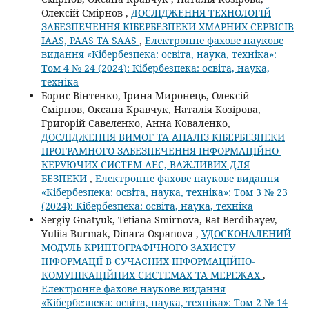
Олексій Смірнов ,
ДОСЛІДЖЕННЯ ТЕХНОЛОГІЙ
ЗАБЕЗПЕЧЕННЯ КІБЕРБЕЗПЕКИ ХМАРНИХ СЕРВІСІВ
IAAS, PAAS ТА SAAS
,
Електронне фахове наукове
видання «Кібербезпека: освіта, наука, техніка»:
Том 4 № 24 (2024): Кібербезпека: освіта, наука,
техніка
Борис Вінтенко, Ірина Миронець, Олексій
Смірнов, Оксана Кравчук, Наталія Козірова,
Григорій Савеленко, Анна Коваленко,
ДОСЛІДЖЕННЯ ВИМОГ ТА АНАЛІЗ КІБЕРБЕЗПЕКИ
ПРОГРАМНОГО ЗАБЕЗПЕЧЕННЯ ІНФОРМАЦІЙНО-
КЕРУЮЧИХ СИСТЕМ АЕС, ВАЖЛИВИХ ДЛЯ
БЕЗПЕКИ
,
Електронне фахове наукове видання
«Кібербезпека: освіта, наука, техніка»: Том 3 № 23
(2024): Кібербезпека: освіта, наука, техніка
Sergiy Gnatyuk, Tetiana Smirnova, Rat Berdibayev,
Yuliia Burmak, Dinara Ospanova ,
УДОСКОНАЛЕНИЙ
МОДУЛЬ КРИПТОГРАФІЧНОГО ЗАХИСТУ
ІНФОРМАЦІЇ В СУЧАСНИХ ІНФОРМАЦІЙНО-
КОМУНІКАЦІЙНИХ СИСТЕМАХ ТА МЕРЕЖАХ
,
Електронне фахове наукове видання
«Кібербезпека: освіта, наука, техніка»: Том 2 № 14