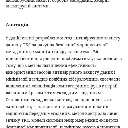
антивірусний захист; обробка метаданих; хмарні
антивірусні системи
Анотація
У даній статті розроблено метод антивірусного захисту
даних у ТКС за рахунок безпечної маршрутизації
метаданих у хмарні антивірусні системи. Він
призначений для рішення проблематики, яка полягає в
тому, що з метою підвищення ефективності
використання засобів антивірусного захисту даних і
мінімізації наслідків подібних кіберзлочинів, своєчасне
виявлення і локалізація комп'ютерних вірусів є вкрай
важливим і разом з тим складним завданням.
Основними складовими методу, що пропонується в
даній роботі, є: алгоритми формування множини
маршрутів передачі метаданих, метод контролю ліній
зв'язку ТКС, моделі системи нейромережних експертів
безпечної маршрутизації. Відмінною рисою алгоритмів