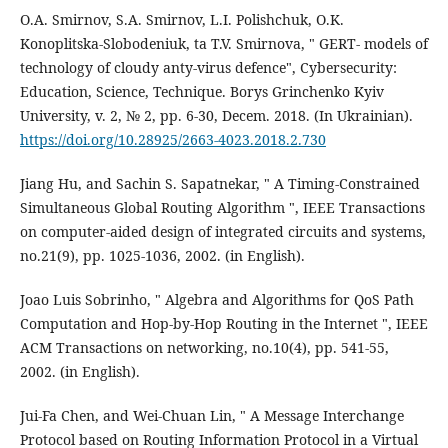
O.A. Smirnov, S.A. Smirnov, L.I. Polishchuk, O.K.
Konoplitska-Slobodeniuk, ta T.V. Smirnova, " GERT- models of
technology of cloudy anty-virus defence", Cybersecurity:
Education, Science, Technique. Borys Grinchenko Kyiv
University, v. 2, № 2, pp. 6-30, Decem. 2018. (In Ukrainian).
https://doi.org/10.28925/2663-4023.2018.2.730
Jiang Hu, and Sachin S. Sapatnekar, " A Timing-Constrained
Simultaneous Global Routing Algorithm ", IEEE Transactions
on computer-aided design of integrated circuits and systems,
no.21(9), pp. 1025-1036, 2002. (in English).
Joao Luis Sobrinho, " Algebra and Algorithms for QoS Path
Computation and Hop-by-Hop Routing in the Internet ", IEEE
ACM Transactions on networking, no.10(4), pp. 541-55,
2002. (in English).
Jui-Fa Chen, and Wei-Chuan Lin, " A Message Interchange
Protocol based on Routing Information Protocol in a Virtual