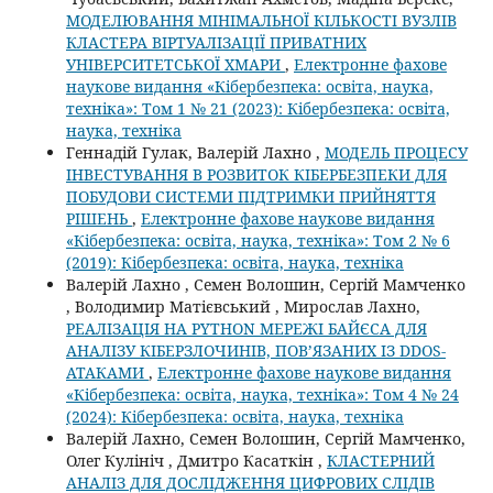
МОДЕЛЮВАННЯ МІНІМАЛЬНОЇ КІЛЬКОСТІ ВУЗЛІВ
КЛАСТЕРА ВІРТУАЛІЗАЦІЇ ПРИВАТНИХ
УНІВЕРСИТЕТСЬКОЇ ХМАРИ
,
Електронне фахове
наукове видання «Кібербезпека: освіта, наука,
техніка»: Том 1 № 21 (2023): Кібербезпека: освіта,
наука, техніка
Геннадій Гулак, Валерій Лахно ,
МОДЕЛЬ ПРОЦЕСУ
ІНВЕСТУВАННЯ В РОЗВИТОК КІБЕРБЕЗПЕКИ ДЛЯ
ПОБУДОВИ СИСТЕМИ ПІДТРИМКИ ПРИЙНЯТТЯ
РІШЕНЬ
,
Електронне фахове наукове видання
«Кібербезпека: освіта, наука, техніка»: Том 2 № 6
(2019): Кібербезпека: освіта, наука, техніка
Валерій Лахно , Семен Волошин, Сергій Мамченко
, Володимир Матієвський , Мирослав Лахно,
РЕАЛІЗАЦІЯ НА PYTHON МЕРЕЖІ БАЙЄСА ДЛЯ
АНАЛІЗУ КІБЕРЗЛОЧИНІВ, ПОВ’ЯЗАНИХ ІЗ DDOS-
АТАКАМИ
,
Електронне фахове наукове видання
«Кібербезпека: освіта, наука, техніка»: Том 4 № 24
(2024): Кібербезпека: освіта, наука, техніка
Валерій Лахно, Семен Волошин, Сергій Мамченко,
Олег Кулініч , Дмитро Касаткін ,
КЛАСТЕРНИЙ
АНАЛІЗ ДЛЯ ДОСЛІДЖЕННЯ ЦИФРОВИХ СЛІДІВ