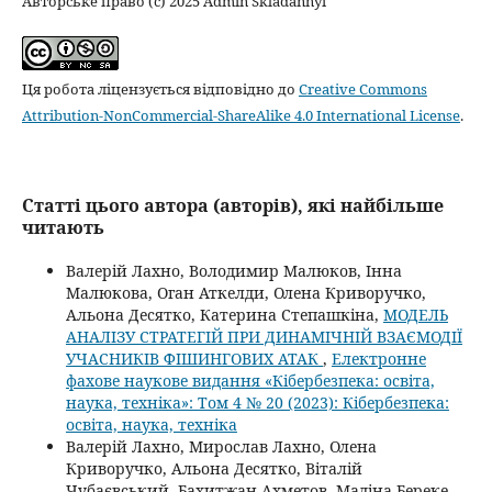
Авторське право (c) 2025 Admin Skladannyi
Ця робота ліцензується відповідно до
Creative Commons
Attribution-NonCommercial-ShareAlike 4.0 International License
.
Статті цього автора (авторів), які найбільше
читають
Валерій Лахно, Володимир Малюков, Інна
Малюкова, Оган Аткелди, Олена Криворучко,
Альона Десятко, Катерина Степашкіна,
МОДЕЛЬ
АНАЛІЗУ СТРАТЕГІЙ ПРИ ДИНАМІЧНІЙ ВЗАЄМОДІЇ
УЧАСНИКІВ ФІШИНГОВИХ АТАК
,
Електронне
фахове наукове видання «Кібербезпека: освіта,
наука, техніка»: Том 4 № 20 (2023): Кібербезпека:
освіта, наука, техніка
Валерій Лахно, Мирослав Лахно, Олена
Криворучко, Альона Десятко, Віталій
Чубаєвський, Бахитжан Ахметов, Мадіна Береке,