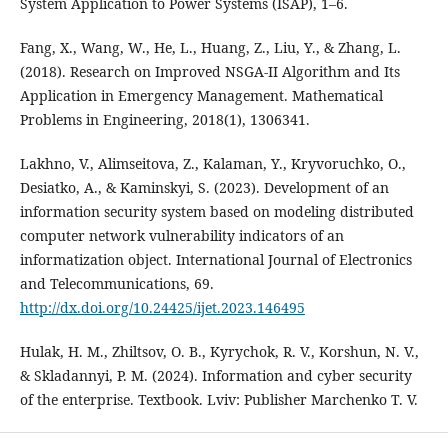
System Application to Power Systems (ISAP), 1–6.
Fang, X., Wang, W., He, L., Huang, Z., Liu, Y., & Zhang, L.
(2018). Research on Improved NSGA-II Algorithm and Its
Application in Emergency Management. Mathematical
Problems in Engineering, 2018(1), 1306341.
Lakhno, V., Alimseitova, Z., Kalaman, Y., Kryvoruchko, O.,
Desiatko, A., & Kaminskyi, S. (2023). Development of an
information security system based on modeling distributed
computer network vulnerability indicators of an
informatization object. International Journal of Electronics
and Telecommunications, 69.
http://dx.doi.org/10.24425/ijet.2023.146495
Hulak, H. M., Zhiltsov, O. B., Kyrychok, R. V., Korshun, N. V.,
& Skladannyi, P. M. (2024). Information and cyber security
of the enterprise. Textbook. Lviv: Publisher Marchenko T. V.