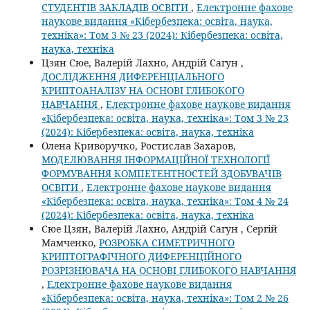
СТУДЕНТІВ ЗАКЛАДІВ ОСВІТИ
,
Електронне фахове
наукове видання «Кібербезпека: освіта, наука,
техніка»: Том 3 № 23 (2024): Кібербезпека: освіта,
наука, техніка
Цзян Сюе, Валерій Лахно, Андрій Сагун ,
ДОСЛІДЖЕННЯ ДИФЕРЕНЦІАЛЬНОГО
КРИПТОАНАЛІЗУ НА ОСНОВІ ГЛИБОКОГО
НАВЧАННЯ
,
Електронне фахове наукове видання
«Кібербезпека: освіта, наука, техніка»: Том 3 № 23
(2024): Кібербезпека: освіта, наука, техніка
Олена Криворучко, Ростислав Захаров,
МОДЕЛЮВАННЯ ІНФОРМАЦІЙНОЇ ТЕХНОЛОГІЇ
ФОРМУВАННЯ КОМПЕТЕНТНОСТЕЙ ЗДОБУВАЧІВ
ОСВІТИ
,
Електронне фахове наукове видання
«Кібербезпека: освіта, наука, техніка»: Том 4 № 24
(2024): Кібербезпека: освіта, наука, техніка
Сюе Цзян, Валерій Лахно, Андрій Сагун , Сергій
Мамченко,
РОЗРОБКА СИМЕТРИЧНОГО
КРИПТОГРАФІЧНОГО ДИФЕРЕНЦІЙНОГО
РОЗРІЗНЮВАЧА НА ОСНОВІ ГЛИБОКОГО НАВЧАННЯ
,
Електронне фахове наукове видання
«Кібербезпека: освіта, наука, техніка»: Том 2 № 26