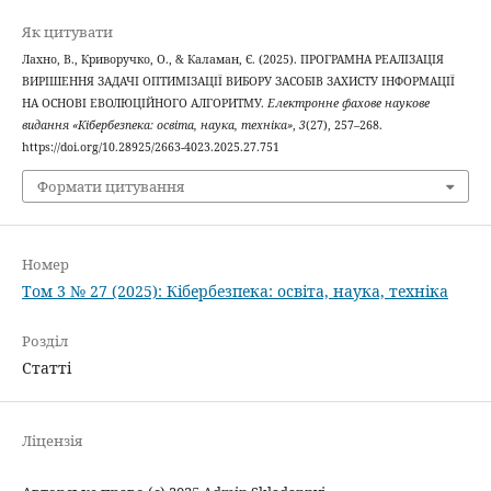
Як цитувати
Лахно, В., Криворучко, О., & Каламан, Є. (2025). ПРОГРАМНА РЕАЛІЗАЦІЯ
ВИРІШЕННЯ ЗАДАЧІ ОПТИМІЗАЦІЇ ВИБОРУ ЗАСОБІВ ЗАХИСТУ ІНФОРМАЦІЇ
НА ОСНОВІ ЕВОЛЮЦІЙНОГО АЛГОРИТМУ.
Електронне фахове наукове
видання «Кібербезпека: освіта, наука, техніка»
,
3
(27), 257–268.
https://doi.org/10.28925/2663-4023.2025.27.751
Формати цитування
Номер
Том 3 № 27 (2025): Кібербезпека: освіта, наука, техніка
Розділ
Статті
Ліцензія