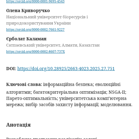
https://orcid.org/0000-0001-9695-4543
Олена Криворучко
Національний університет біоресурсів і
природокористування України
https://orcid.org/0000-0002-7661-9227
Єрболат Каламан
Сатпаєвський університет, Алмати, Казахстан
https://orcid.org/0000-0002-8607-737X
DOI:
https://doi.org/10.28925/2663-4023.2025.27.751
Ключові слова:
інформаційна безпека; еволюційні
алгоритми; багатокритеріальна оптимізація; NSGA-II;
Парето-оптимальність; університетська комп’ютерна
мережа; вибір засобів захисту інформації; моделювання.
Анотація