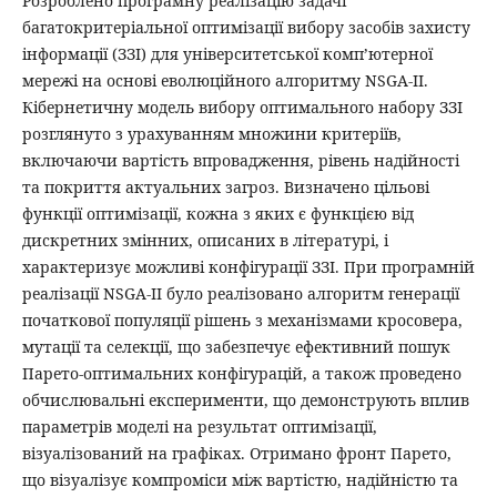
Розроблено програмну реалізацію задачі
багатокритеріальної оптимізації вибору засобів захисту
інформації (ЗЗІ) для університетської комп’ютерної
мережі на основі еволюційного алгоритму NSGA-II.
Кібернетичну модель вибору оптимального набору ЗЗІ
розглянуто з урахуванням множини критеріїв,
включаючи вартість впровадження, рівень надійності
та покриття актуальних загроз. Визначено цільові
функції оптимізації, кожна з яких є функцією від
дискретних змінних, описаних в літературі, і
характеризує можливі конфігурації ЗЗІ. При програмній
реалізації NSGA-II було реалізовано алгоритм генерації
початкової популяції рішень з механізмами кросовера,
мутації та селекції, що забезпечує ефективний пошук
Парето-оптимальних конфігурацій, а також проведено
обчислювальні експерименти, що демонструють вплив
параметрів моделі на результат оптимізації,
візуалізований на графіках. Отримано фронт Парето,
що візуалізує компроміси між вартістю, надійністю та