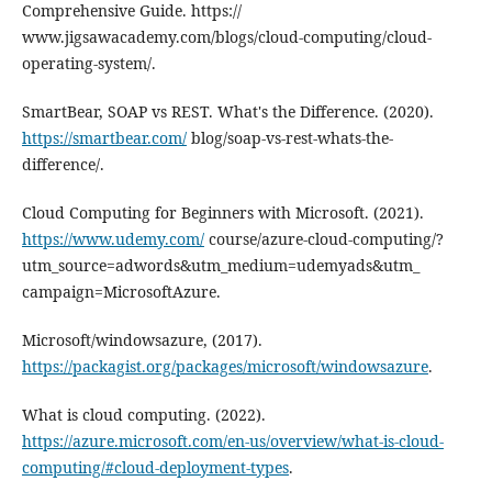
Comprehensive Guide. https://
www.jigsawacademy.com/blogs/cloud-computing/cloud-
operating-system/.
SmartBear, SOAP vs REST. What's the Difference. (2020).
https://smartbear.com/
blog/soap-vs-rest-whats-the-
difference/.
Cloud Computing for Beginners with Microsoft. (2021).
https://www.udemy.com/
course/azure-cloud-computing/?
utm_source=adwords&utm_medium=udemyads&utm_
campaign=MicrosoftAzure.
Microsoft/windowsazure, (2017).
https://packagist.org/packages/microsoft/windowsazure
.
What is cloud computing. (2022).
https://azure.microsoft.com/en-us/overview/what-is-cloud-
computing/#cloud-deployment-types
.