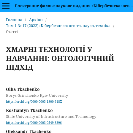
Електронне фахове наукове видання «Кібербезпека: освіта, наука, техніка»
Головна
/
Архіви
/
Том 1 № 17 (2022): Кібербезпека: освіта, наука, техніка
/
Статті
ХМАРНІ ТЕХНОЛОГІЇ У
НАВЧАННІ: ОНТОЛОГІЧНИЙ
ПІДХІД
Olha Tkachenko
Borys Grinchenko Kyiv University
https://orcid.org/0000-0003-1800-618X
Kostiantyn Tkachenko
State University of Infrastructure and Technology
https://orcid.org/0000-0003-0549-3396
Oleksandr Tkachenko