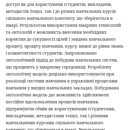
доступ як для користувачів (студентів, викладачів,
методистів тощо), так і до різних навчальних курсів
спільного навчального контенту, що зберігається в
хмарі. Результатом використання хмарних технологій
та онтологій є можливість внесення необхідних
коректив до сукупності цілей і завдань навчального
процесу, процесу навчання, курсу, вимог до рівня знань
і компетентності студентів. Запропоновано
онтологічний підхід до побудови навчальних систем,
що працюють у хмарному середовищі. Розроблену
онтологічну модель доцільно використовувати при
реалізації системи навчання в управлінні процесами
навчання у вищих навчальних закладах. Побудована
онтологічна модель дає можливість здійснювати
постійне вдосконалення процесів навчання,
підтримуючи обмін як користувачами (студентами,
викладачами, методистами тощо), так і різними
навчальними курсами спільного навчального
контенту, що зберігається в хмарі. Результатом