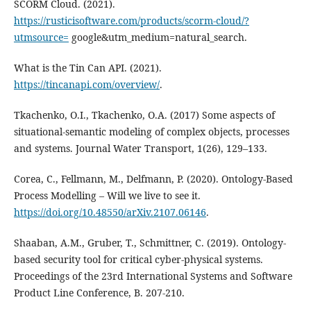
SCORM Cloud. (2021).
https://rusticisoftware.com/products/scorm-cloud/?
utmsource=
google&utm_medium=natural_search.
What is the Tin Can API. (2021).
https://tincanapi.com/overview/
.
Tkachenko, O.I., Tkachenko, O.A. (2017) Some aspects of
situational-semantic modeling of complex objects, processes
and systems. Journal Water Transport, 1(26), 129–133.
Corea, C., Fellmann, M., Delfmann, P. (2020). Ontology-Based
Process Modelling – Will we live to see it.
https://doi.org/10.48550/arXiv.2107.06146
.
Shaaban, A.M., Gruber, T., Schmittner, C. (2019). Ontology-
based security tool for critical cyber-physical systems.
Proceedings of the 23rd International Systems and Software
Product Line Conference, B. 207-210.