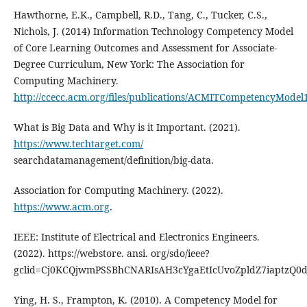
Hawthorne, E.K., Campbell, R.D., Tang, C., Tucker, C.S.,
Nichols, J. (2014) Information Technology Competency Model
of Core Learning Outcomes and Assessment for Associate-
Degree Curriculum, New York: The Association for
Computing Machinery.
http://ccecc.acm.org/files/publications/ACMITCompetencyMod
What is Big Data and Why is it Important. (2021).
https://www.techtarget.com/
searchdatamanagement/definition/big-data.
Association for Computing Machinery. (2022).
https://www.acm.org
.
IEEE: Institute of Electrical and Electronics Engineers.
(2022). https://webstore. ansi. org/sdo/ieee?
gclid=Cj0KCQjwmPSSBhCNARIsAH3cYgaEtIcUvoZpldZ7iaptzQ
Ying, H. S., Frampton, K. (2010). A Competency Model for