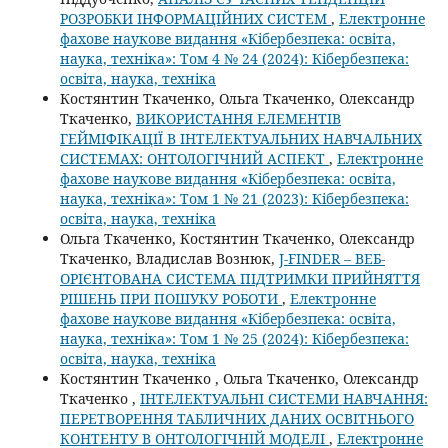
РОЗРОБКИ ІНФОРМАЦІЙНИХ СИСТЕМ
,
Електронне
фахове наукове видання «Кібербезпека: освіта,
наука, техніка»: Том 4 № 24 (2024): Кібербезпека:
освіта, наука, техніка
Костянтин Ткаченко, Ольга Ткаченко, Олександр
Ткаченко,
ВИКОРИСТАННЯ ЕЛЕМЕНТІВ
ГЕЙМІФІКАЦІЇ В ІНТЕЛЕКТУАЛЬНИХ НАВЧАЛЬНИХ
СИСТЕМАХ: ОНТОЛОГІЧНИЙ АСПЕКТ
,
Електронне
фахове наукове видання «Кібербезпека: освіта,
наука, техніка»: Том 1 № 21 (2023): Кібербезпека:
освіта, наука, техніка
Ольга Ткаченко, Костянтин Ткаченко, Олександр
Ткаченко, Владислав Вознюк,
J-FINDER – ВЕБ-
ОРІЄНТОВАНА СИСТЕМА ПІДТРИМКИ ПРИЙНЯТТЯ
РІШЕНЬ ПРИ ПОШУКУ РОБОТИ
,
Електронне
фахове наукове видання «Кібербезпека: освіта,
наука, техніка»: Том 1 № 25 (2024): Кібербезпека:
освіта, наука, техніка
Костянтин Ткаченко , Ольга Ткаченко, Олександр
Ткаченко ,
ІНТЕЛЕКТУАЛЬНІ СИСТЕМИ НАВЧАННЯ:
ПЕРЕТВОРЕННЯ ТАБЛИЧНИХ ДАНИХ ОСВІТНЬОГО
КОНТЕНТУ В ОНТОЛОГІЧНІЙ МОДЕЛІ
,
Електронне