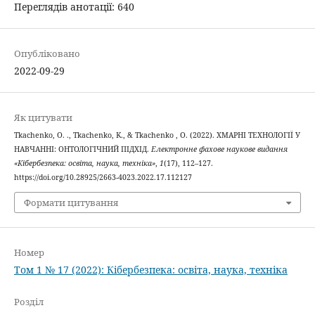
Переглядів анотації: 640
Опубліковано
2022-09-29
Як цитувати
Tkachenko, O. ., Tkachenko, K., & Tkachenko , O. (2022). ХМАРНІ ТЕХНОЛОГІЇ У
НАВЧАННІ: ОНТОЛОГІЧНИЙ ПІДХІД.
Електронне фахове наукове видання
«Кібербезпека: освіта, наука, техніка»
,
1
(17), 112–127.
https://doi.org/10.28925/2663-4023.2022.17.112127
Формати цитування
Номер
Том 1 № 17 (2022): Кібербезпека: освіта, наука, техніка
Розділ